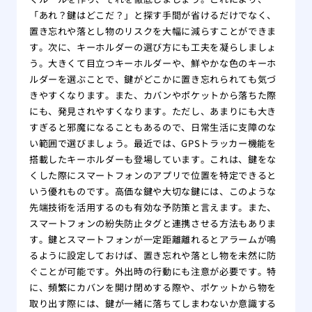
「あれ？鍵はどこだ？」と探す手間が省けるだけでなく、
置き忘れや落とし物のリスクを大幅に減らすことができま
す。次に、キーホルダーの選び方にも工夫を凝らしましょ
う。大きくて目立つキーホルダーや、鮮やかな色のキーホ
ルダーを選ぶことで、鍵がどこかに置き忘れられても気づ
きやすくなります。また、カバンやポケットから落ちた際
にも、発見されやすくなります。ただし、あまりにも大き
すぎると邪魔になることもあるので、日常生活に支障のな
い範囲で選びましょう。最近では、GPSトラッカー機能を
搭載したキーホルダーも登場しています。これは、鍵をな
くした際にスマートフォンのアプリで位置を特定できると
いう優れものです。高価な鍵や大切な鍵には、このような
先端技術を活用するのも有効な予防策と言えます。また、
スマートフォンの紛失防止タグと連携させる方法もありま
す。鍵とスマートフォンが一定距離離れるとアラームが鳴
るように設定しておけば、置き忘れや落とし物を未然に防
ぐことが可能です。外出時の行動にも注意が必要です。特
に、頻繁にカバンを開け閉めする際や、ポケットから物を
取り出す際には、鍵が一緒に落ちてしまわないか意識する