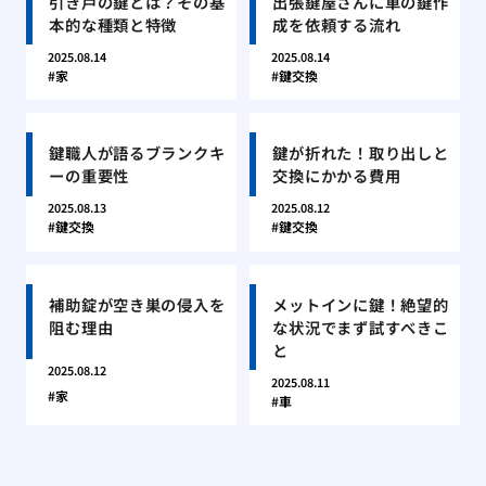
引き戸の鍵とは？その基
出張鍵屋さんに車の鍵作
本的な種類と特徴
成を依頼する流れ
2025.08.14
2025.08.14
家
鍵交換
鍵職人が語るブランクキ
鍵が折れた！取り出しと
ーの重要性
交換にかかる費用
2025.08.13
2025.08.12
鍵交換
鍵交換
補助錠が空き巣の侵入を
メットインに鍵！絶望的
阻む理由
な状況でまず試すべきこ
と
2025.08.12
2025.08.11
家
車