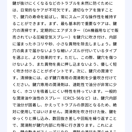
一日
鍵が抜けにくくなるなどのトラブルを未然に防ぐために
は、日常的なケアが不可欠です。適切なケアを施すこと
で、鍵穴の寿命を延ばし、常にスムーズな操作性を維持す
ることができます。まず、最も基本的で重要なケアは、鍵
穴の清掃です。定期的にエアダスター（OA機器用などで販
売されている圧縮空気スプレー）を鍵穴に吹き付け、内部
に溜まったホコリや砂、小さな異物を除去しましょう。鍵
穴の奥まで届かないような細いノズルが付いているタイプ
を選ぶと、より効果的です。ただし、この際、鍵穴を傷つ
けないよう、また異物を奥に押し込まないよう、優しく短
く吹き付けることがポイントです。次に、鍵穴の潤滑で
す。清掃後には、必ず鍵穴専用の潤滑剤を少量吹き付けて
ください。鍵穴専用の潤滑剤は、速乾性で油分が非常に少
なく、ホコリを吸着しにくい特性を持っています。一般的
な潤滑油や油性のスプレー（CRC5-56など）は、鍵穴内部
で油分が固着し、かえってトラブルの原因となるため、絶
対に使用してはいけません。潤滑剤を吹き付けた後、鍵を
ゆっくりと挿し込み、数回抜き差しや回転を繰り返すこと
で、潤滑剤が鍵穴内部に均等に行き渡ります。これによ
り、鍵の動きがスムーズになり、摩耗の進行を遅らせるこ