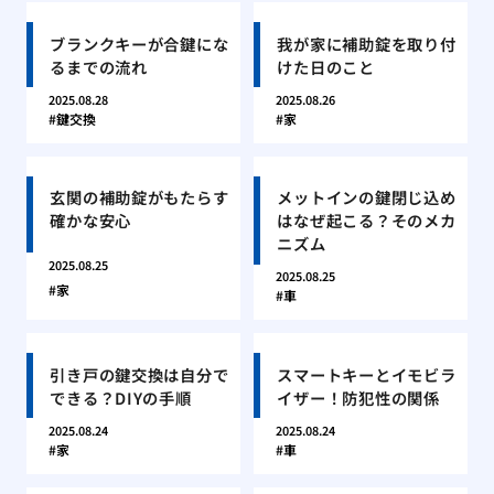
ブランクキーが合鍵にな
我が家に補助錠を取り付
るまでの流れ
けた日のこと
2025.08.28
2025.08.26
鍵交換
家
玄関の補助錠がもたらす
メットインの鍵閉じ込め
確かな安心
はなぜ起こる？そのメカ
ニズム
2025.08.25
2025.08.25
家
車
引き戸の鍵交換は自分で
スマートキーとイモビラ
できる？DIYの手順
イザー！防犯性の関係
2025.08.24
2025.08.24
家
車