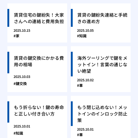
賃貸住宅の鍵紛失！大家
賃貸の鍵紛失連絡と手続
さんへの連絡と費用負担
きの進め方
2025.10.15
2025.10.05
家
知識
賃貸の鍵交換にかかる費
海外ツーリングで鍵をメ
用の相場
ットイン！言葉の通じな
い絶望
2025.10.03
2025.10.02
鍵交換
車
もう折らない！鍵の寿命
もう閉じ込めない！メッ
と正しい付き合い方
トインのインロック防止
策
2025.10.01
2025.10.01
知識
車