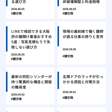
る選び方
非破壊解錠と料金相場
2026.06.05
2026.06.05
鍵交換
鍵交換
LINEで相談できる大阪
現場の最前線で働く鍵師
府の鍵開け業者おすすめ
が語る仕事の誇りと苦労
5選｜写真見積もりで失
敗しない選び方
2026.04.06
2026.06.05
鍵交換
鍵交換
最新の防犯シリンダーが
玄関ドアのラッチが引っ
持つ驚異的な構造と開錠
かかる原因と対策方法
の難易度
2026.04.01
2026.04.02
鍵交換
鍵交換