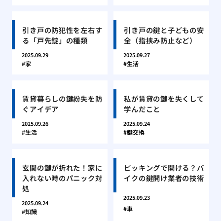
引き戸の防犯性を左右す
引き戸の鍵と子どもの安
る「戸先錠」の種類
全（指挟み防止など）
2025.09.29
2025.09.27
家
生活
賃貸暮らしの鍵紛失を防
私が賃貸の鍵を失くして
ぐアイデア
学んだこと
2025.09.26
2025.09.24
生活
鍵交換
玄関の鍵が折れた！家に
ピッキングで開ける？バ
入れない時のパニック対
イクの鍵開け業者の技術
処
2025.09.23
2025.09.24
車
知識