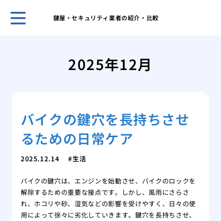
鍵屋・セキュリティ業者の紹介・比較
ホー
管理
2025年12月
理由
プロ
に依
場
バイクの鍵穴を長持ちさせ
私が
本当
るための日常ケア
車の
場と
2025.12.14
生活
カー
る？
バイクの鍵穴は、エンジンを始動させ、バイクのロックを
経年
解除するための重要な接点です。しかし、風雨にさらさ
リン
れ、ホコリや砂、湿気などの影響を受けやすく、日々の使
私が
用によって徐々に劣化していきます。鍵穴を長持ちさせ、