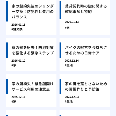
家の鍵紛失後のシリンダ
賃貸契約時の鍵に関する
ー交換！防犯性と費用の
確認事項と特約
バランス
2026.01.13
2026.01.15
家
鍵交換
家の鍵を紛失！防犯対策
バイクの鍵穴を長持ちさ
を強化する緊急ステップ
せるための日常ケア
2026.01.12
2025.12.14
家
生活
家の鍵紛失！緊急鍵開け
家の鍵を落とさないため
サービス利用の注意点
の習慣作りと予防策
2025.12.11
2025.12.03
家
生活