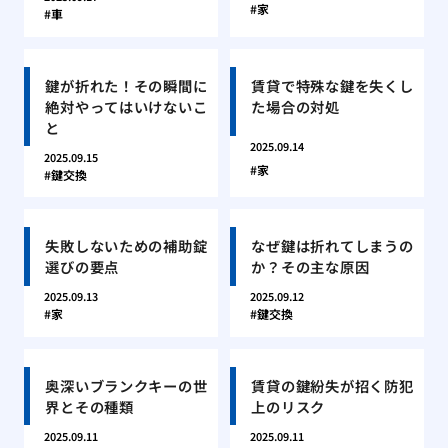
家
車
鍵が折れた！その瞬間に
賃貸で特殊な鍵を失くし
絶対やってはいけないこ
た場合の対処
と
2025.09.14
2025.09.15
家
鍵交換
失敗しないための補助錠
なぜ鍵は折れてしまうの
選びの要点
か？その主な原因
2025.09.13
2025.09.12
家
鍵交換
奥深いブランクキーの世
賃貸の鍵紛失が招く防犯
界とその種類
上のリスク
2025.09.11
2025.09.11