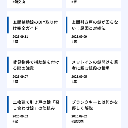
鍵交換
家
玄関補助錠のDIY取り付
玄関引き戸の鍵が回らな
け完全ガイド
い！原因と対処法
2025.09.11
2025.09.09
家
家
賃貸物件で補助錠を付け
メットインの鍵開けを業
る際の注意
者に頼む値段の相場
2025.09.07
2025.09.05
家
車
二枚建て引き戸の鍵「召
ブランクキーとは何かを
し合わせ錠」の仕組み
優しく解説
2025.09.02
2025.09.02
家
鍵交換