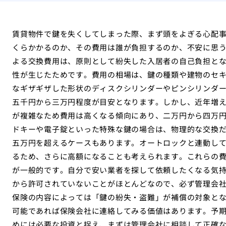
賃貸物件で鍵を失くしてしまった際、まず頭をよぎる心配
くらかかるのか、その費用は誰が負担するのか、不安に思
よる交換費用は、原則として紛失した入居者の自己負担と
性が生じたためです。費用の相場は、鍵の種類や建物のセ
なギザギザした形状のディスクシリンダーやピンシリンダ
五千円から三万円程度が目安となります。しかし、近年増
が複雑なため費用は高くなる傾向にあり、二万円から四万
ドキーや電子錠といった特殊な鍵の場合は、物理的な交換
五万円を超えるケースもあります。オートロックと連動し
るため、さらに高額になることも考えられます。これらの
が一般的です。自分で安い業者を探して依頼したくなる気
から許可されていないことがほとんどなので、必ず管理会
保険の内容によっては「鍵の紛失・盗難」が補償の対象と
可能であれば保険会社に連絡してみる価値はあります。予
めには必要な投資と捉え、まずは管理会社に相談して正確