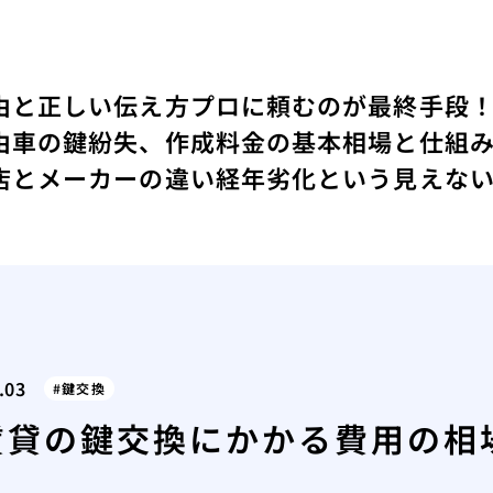
由と正しい伝え方
プロに頼むのが最終手段
由
車の鍵紛失、作成料金の基本相場と仕組
店とメーカーの違い
経年劣化という見えな
.03
鍵交換
賃貸の鍵交換にかかる費用の相