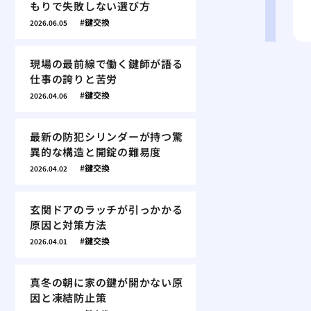
もりで失敗しない選び方
鍵交換
2026.06.05
現場の最前線で働く鍵師が語る
仕事の誇りと苦労
鍵交換
2026.04.06
最新の防犯シリンダーが持つ驚
異的な構造と開錠の難易度
鍵交換
2026.04.02
玄関ドアのラッチが引っかかる
原因と対策方法
鍵交換
2026.04.01
真冬の朝に家の鍵が開かない原
因と凍結防止策