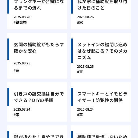
ブランクキーが合鍵にな
我が家に補助錠を取り付
るまでの流れ
けた日のこと
2025.08.28
2025.08.26
鍵交換
家
玄関の補助錠がもたらす
メットインの鍵閉じ込め
確かな安心
はなぜ起こる？そのメカ
ニズム
2025.08.25
2025.08.25
家
車
引き戸の鍵交換は自分で
スマートキーとイモビラ
できる？DIYの手順
イザー！防犯性の関係
2025.08.24
2025.08.24
家
車
鍵が折れた！自分ででき
補助錠で後悔しないため