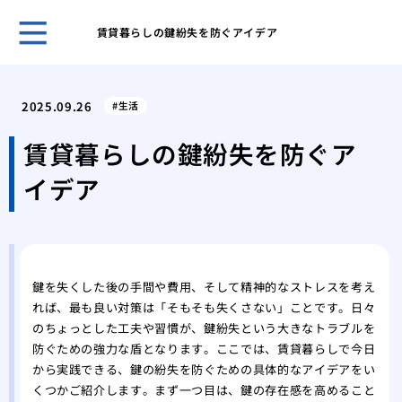
賃貸暮らしの鍵紛失を防ぐアイデア
ホー
管理
2025.09.26
生活
理由
プロ
賃貸暮らしの鍵紛失を防ぐア
に依
イデア
場
私が
本当
車の
場と
鍵を失くした後の手間や費用、そして精神的なストレスを考え
カー
れば、最も良い対策は「そもそも失くさない」ことです。日々
る？
のちょっとした工夫や習慣が、鍵紛失という大きなトラブルを
経年
防ぐための強力な盾となります。ここでは、賃貸暮らしで今日
リン
から実践できる、鍵の紛失を防ぐための具体的なアイデアをい
私が
くつかご紹介します。まず一つ目は、鍵の存在感を高めること