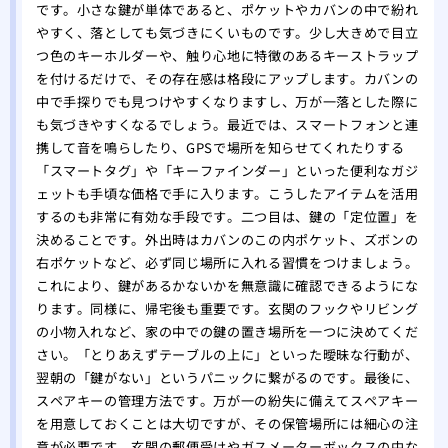
一日
です。小さな鍵が単体であると、ポケットやカバンの中で紛れ
やすく、落としても気づきにくいものです。少し大きめで目立
つ色のキーホルダーや、触り心地に特徴のあるキーストラップ
を付けるだけで、その存在感は格段にアップします。カバンの
中で手探りでも見つけやすくなりますし、万が一落とした際に
も気づきやすくなるでしょう。最近では、スマートフォンと連
携して音を鳴らしたり、GPSで場所を知らせてくれたりする
「スマートタグ」や「キーファインダー」といった便利なガジ
ェットも手頃な価格で手に入ります。こうしたアイテムを活用
するのも非常に有効な手段です。二つ目は、鍵の「定位置」を
決めることです。外出時はカバンのこの内ポケット、ズボンの
右ポケットなど、必ず同じ場所に入れる習慣をつけましょう。
これにより、鍵があるかないかを無意識に確認できるようにな
ります。同様に、帰宅後も重要です。玄関のフックやリビング
の小物入れなど、家の中での鍵の置き場所を一つに決めてくだ
さい。「とりあえずテーブルの上に」といった曖昧な行動が、
翌朝の「鍵がない」というパニックに繋がるのです。最後に、
スペアキーの管理方法です。万が一の紛失に備えてスペアキー
を用意しておくことは大切ですが、その保管場所には細心の注
意が必要です。玄関の郵便受けやガスメーターボックスの中な