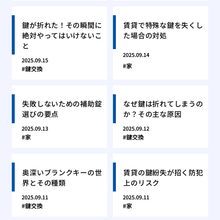
鍵が折れた！その瞬間に
賃貸で特殊な鍵を失くし
絶対やってはいけないこ
た場合の対処
と
2025.09.14
2025.09.15
家
鍵交換
失敗しないための補助錠
なぜ鍵は折れてしまうの
選びの要点
か？その主な原因
2025.09.13
2025.09.12
家
鍵交換
奥深いブランクキーの世
賃貸の鍵紛失が招く防犯
界とその種類
上のリスク
2025.09.11
2025.09.11
鍵交換
家