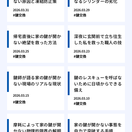
ない原因と凍結防止策
なるシリンダーの劣化
2026.03.31
2026.03.29
鍵交換
鍵交換
帰宅直後に家の鍵が開か
深夜に玄関前で立ち往生
ない絶望を救った方法
した私を救った職人の技
2026.03.25
2026.03.23
鍵交換
鍵交換
鍵師が語る家の鍵が開か
鍵のレスキューを呼ばな
ない現場のリアルな現状
いために日頃からできる
備え
2026.03.15
2026.03.10
鍵交換
鍵交換
摩耗によって家の鍵が開
家の鍵が開かない事態を
かない物理的限界の解明
自力で突破する手順