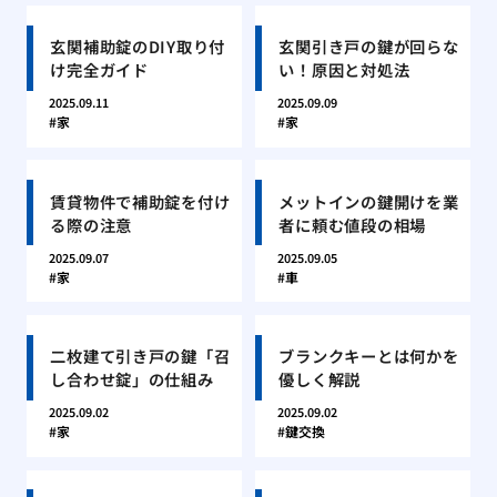
玄関補助錠のDIY取り付
玄関引き戸の鍵が回らな
け完全ガイド
い！原因と対処法
2025.09.11
2025.09.09
家
家
賃貸物件で補助錠を付け
メットインの鍵開けを業
る際の注意
者に頼む値段の相場
2025.09.07
2025.09.05
家
車
二枚建て引き戸の鍵「召
ブランクキーとは何かを
し合わせ錠」の仕組み
優しく解説
2025.09.02
2025.09.02
家
鍵交換