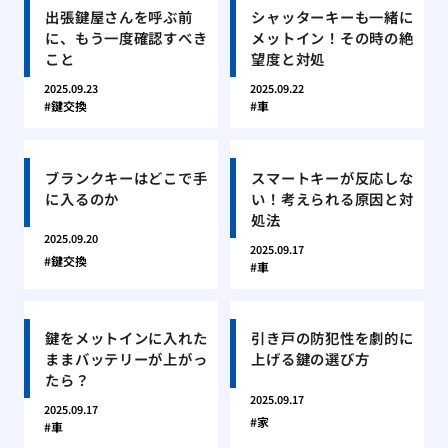
出張鍵屋さんを呼ぶ前
シャッターキーも一緒に
に、もう一度確認すべき
メットイン！その時の絶
こと
望度と対処
2025.09.23
2025.09.22
鍵交換
車
ブランクキーはどこで手
スマートキーが反応しな
に入るのか
い！考えられる原因と対
処法
2025.09.20
2025.09.17
鍵交換
車
鍵をメットインに入れた
引き戸の防犯性を劇的に
ままバッテリーが上がっ
上げる鍵の選び方
たら？
2025.09.17
2025.09.17
家
車