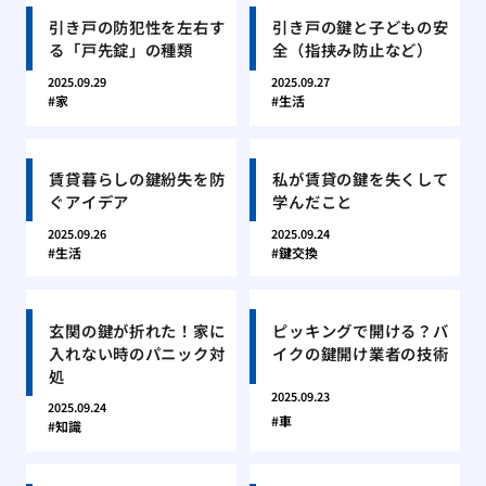
引き戸の防犯性を左右す
引き戸の鍵と子どもの安
る「戸先錠」の種類
全（指挟み防止など）
2025.09.29
2025.09.27
家
生活
賃貸暮らしの鍵紛失を防
私が賃貸の鍵を失くして
ぐアイデア
学んだこと
2025.09.26
2025.09.24
生活
鍵交換
玄関の鍵が折れた！家に
ピッキングで開ける？バ
入れない時のパニック対
イクの鍵開け業者の技術
処
2025.09.23
2025.09.24
車
知識