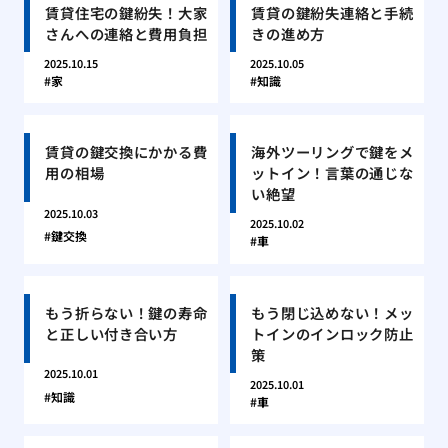
賃貸住宅の鍵紛失！大家
賃貸の鍵紛失連絡と手続
さんへの連絡と費用負担
きの進め方
2025.10.15
2025.10.05
家
知識
賃貸の鍵交換にかかる費
海外ツーリングで鍵をメ
用の相場
ットイン！言葉の通じな
い絶望
2025.10.03
2025.10.02
鍵交換
車
もう折らない！鍵の寿命
もう閉じ込めない！メッ
と正しい付き合い方
トインのインロック防止
策
2025.10.01
2025.10.01
知識
車