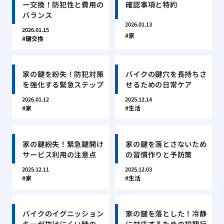
ー交換！防犯性と費用の
確認事項と特約
バランス
2026.01.13
2026.01.15
家
鍵交換
家の鍵を紛失！防犯対策
バイクの鍵穴を長持ちさ
を強化する緊急ステップ
せるための日常ケア
2026.01.12
2025.12.14
家
生活
家の鍵紛失！緊急鍵開け
家の鍵を落とさないため
サービス利用の注意点
の習慣作りと予防策
2025.12.11
2025.12.03
家
生活
バイクのイグニッション
家の鍵を落とした！冷静
キーが抜けにくい時の
に対応するための初期行