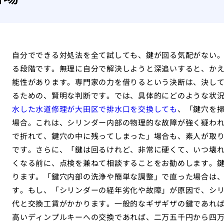
自分でできる対処法を全て試しても、鍵が回る気配がない
る段階です。無理に自分で解決しようと深追いすると、か
能性があります。専門家の力を借りるという決断は、決し
るための、賢明な判断です。では、具体的にどのような状
水した水道修理が大田区で排水口を交換しても
、「鍵穴を
場合。これは、シリンダー内部の物理的な故障が強く疑わ
で折れて、鍵穴の中に残ってしまった」場合も、素人が取
です。さらに、「鍵は回るけれど、非常に硬くて、いつ壊
くなる前に、点検を兼ねて相談することをお勧めします。
ります。「鍵穴内部の洗浄や簡単な調整」で直った場合は
す。もし、「シリンダーの経年劣化や故障」が原因で、シ
代と交換工賃がかかります。一般的なギザギザの鍵であれ
高いディンプルキーへの交換であれば、二万五千円から四