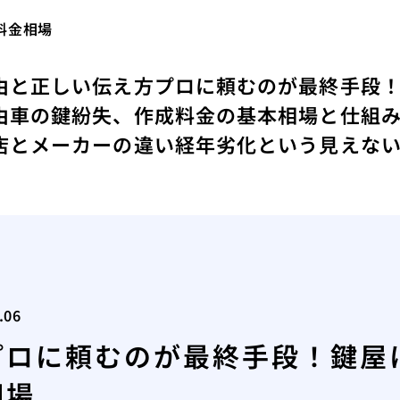
料金相場
由と正しい伝え方
プロに頼むのが最終手段
由
車の鍵紛失、作成料金の基本相場と仕組
店とメーカーの違い
経年劣化という見えな
.06
プロに頼むのが最終手段！鍵屋
相場