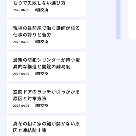
もりで失敗しない選び方
鍵交換
2026.06.05
現場の最前線で働く鍵師が語る
仕事の誇りと苦労
鍵交換
2026.04.06
最新の防犯シリンダーが持つ驚
異的な構造と開錠の難易度
鍵交換
2026.04.02
玄関ドアのラッチが引っかかる
原因と対策方法
鍵交換
2026.04.01
真冬の朝に家の鍵が開かない原
因と凍結防止策