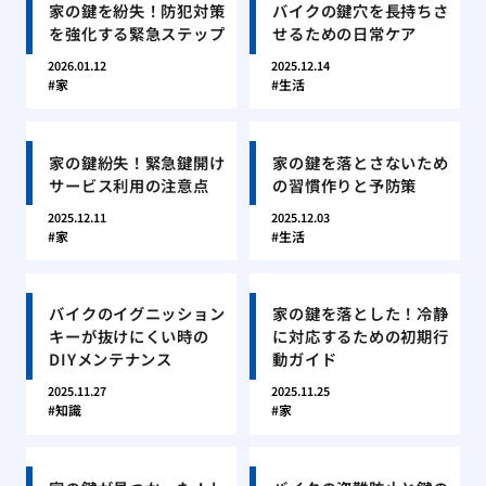
家の鍵を紛失！防犯対策
バイクの鍵穴を長持ちさ
を強化する緊急ステップ
せるための日常ケア
2026.01.12
2025.12.14
家
生活
家の鍵紛失！緊急鍵開け
家の鍵を落とさないため
サービス利用の注意点
の習慣作りと予防策
2025.12.11
2025.12.03
家
生活
バイクのイグニッション
家の鍵を落とした！冷静
キーが抜けにくい時の
に対応するための初期行
DIYメンテナンス
動ガイド
2025.11.27
2025.11.25
知識
家