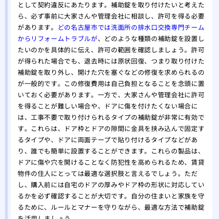
一日
として契約違反にあたります。補助錠を取り付けたいと考えた
ら、必ず事前に大家さんや管理会社に相談し、許可を得る必要
があります。
どの名古屋市では洗面所の排水口交換専門チーム
からリフォームトラブルが
、どのような種類の補助錠を設置し
たいのかを具体的に伝え、許可の範囲を確認しましょう。許可
が得られた場合でも、退去時には原状回復、つまり取り付けた
補助錠を取り外し、開けた穴を塞ぐなどの修復を求められるの
が一般的です。この修復費用は自己負担となることを念頭に置
いておく必要があります。一方で、大家さんや管理会社に許可
を得ることが難しい場合や、ドアに傷を付けたくない場合に
は、工事不要で取り付けられるタイプの補助錠が非常に有効で
す。これらは、ドア枠とドアの隙間に金具を挟み込んで固定す
るタイプや、ドアに両面テープで貼り付けるタイプなどがあ
り、誰でも簡単に設置することができます。これらの製品は、
ドアに傷や穴を開けることなく防犯性を高められるため、賃貸
物件の住人にとっては最適な選択肢と言えるでしょう。ただ
し、購入前には自宅のドアの厚みやドア枠の形状に対応してい
るかを必ず確認することが大切です。自分の住まいと家族を守
るために、ルールとマナーを守りながら、最適な方法で補助錠
を活用しましょう。