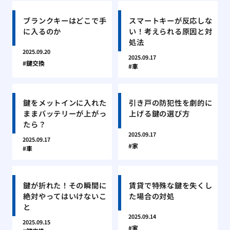
ブランクキーはどこで手
スマートキーが反応しな
に入るのか
い！考えられる原因と対
処法
2025.09.20
2025.09.17
鍵交換
車
鍵をメットインに入れた
引き戸の防犯性を劇的に
ままバッテリーが上がっ
上げる鍵の選び方
たら？
2025.09.17
2025.09.17
家
車
鍵が折れた！その瞬間に
賃貸で特殊な鍵を失くし
絶対やってはいけないこ
た場合の対処
と
2025.09.14
2025.09.15
家