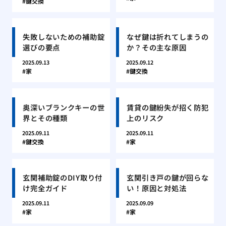
鍵交換
失敗しないための補助錠
なぜ鍵は折れてしまうの
選びの要点
か？その主な原因
2025.09.13
2025.09.12
家
鍵交換
奥深いブランクキーの世
賃貸の鍵紛失が招く防犯
界とその種類
上のリスク
2025.09.11
2025.09.11
鍵交換
家
玄関補助錠のDIY取り付
玄関引き戸の鍵が回らな
け完全ガイド
い！原因と対処法
2025.09.11
2025.09.09
家
家