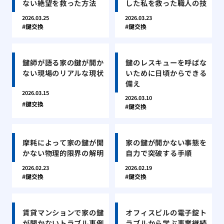
ない絶望を救った方法
した私を救った職人の技
2026.03.25
2026.03.23
鍵交換
鍵交換
鍵師が語る家の鍵が開か
鍵のレスキューを呼ばな
ない現場のリアルな現状
いために日頃からできる
備え
2026.03.15
2026.03.10
鍵交換
鍵交換
摩耗によって家の鍵が開
家の鍵が開かない事態を
かない物理的限界の解明
自力で突破する手順
2026.02.23
2026.02.19
鍵交換
鍵交換
賃貸マンションで家の鍵
オフィスビルの電子錠ト
が開かないトラブル事例
ラブルから学ぶ事業継続