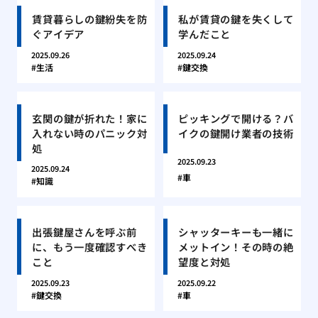
賃貸暮らしの鍵紛失を防
私が賃貸の鍵を失くして
ぐアイデア
学んだこと
2025.09.26
2025.09.24
生活
鍵交換
玄関の鍵が折れた！家に
ピッキングで開ける？バ
入れない時のパニック対
イクの鍵開け業者の技術
処
2025.09.23
2025.09.24
車
知識
出張鍵屋さんを呼ぶ前
シャッターキーも一緒に
に、もう一度確認すべき
メットイン！その時の絶
こと
望度と対処
2025.09.23
2025.09.22
鍵交換
車