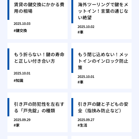
賃貸の鍵交換にかかる費
海外ツーリングで鍵をメ
用の相場
ットイン！言葉の通じな
い絶望
2025.10.03
2025.10.02
鍵交換
車
もう折らない！鍵の寿命
もう閉じ込めない！メッ
と正しい付き合い方
トインのインロック防止
策
2025.10.01
2025.10.01
知識
車
引き戸の防犯性を左右す
引き戸の鍵と子どもの安
る「戸先錠」の種類
全（指挟み防止など）
2025.09.29
2025.09.27
家
生活