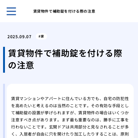
賃貸物件で補助錠を付ける際の注意
ホー
管理
2025.09.07
家
理由
プロ
賃貸物件で補助錠を付ける際
に依
の注意
場
私が
本当
車の
場と
賃貸マンションやアパートに住んでいる方でも、自宅の防犯性
カー
を高めたいと考えるのは当然のことです。その有効な手段とし
る？
て補助錠の設置が挙げられますが、賃貸物件の場合はいくつか
経年
注意すべき点があります。まず最も重要なのは、勝手に工事を
リン
行わないことです。玄関ドアは共用部分と見なされることが多
私が
く、入居者が自由に穴を開けたり加工したりすることは、原則