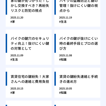
家の鍵が見つかった！し
バイクの盗難防止と鍵の
かし交換すべき？再紛失
管理！抜けにくい鍵の視
リスクと防犯の視点
点から
2025.11.20
2025.11.19
家
生活
バイクの鍵穴のセキュリ
バイクの鍵が抜けにくい
ティ向上！抜けにくい鍵
時の最終手段とプロの選
の対策として
び方
2025.11.09
2025.11.08
生活
知識
賃貸住宅の鍵紛失！大家
賃貸の鍵紛失連絡と手続
さんへの連絡と費用負担
きの進め方
2025.10.15
2025.10.05
家
知識