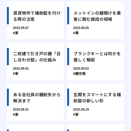
賃貸物件で補助錠を付け
メットインの鍵開けを業
る際の注意
者に頼む値段の相場
2025.09.07
2025.09.05
家
車
二枚建て引き戸の鍵「召
ブランクキーとは何かを
し合わせ錠」の仕組み
優しく解説
2025.09.02
2025.09.02
家
鍵交換
ある会社員の鍵紛失から
玄関をスマートにする補
解決まで
助錠の新しい形
2025.08.31
2025.08.29
家
家