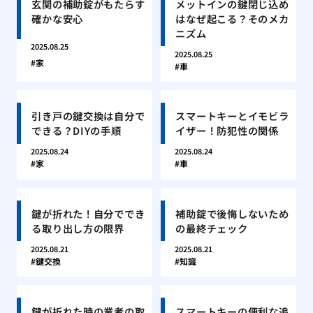
玄関の補助錠がもたらす
メットインの鍵閉じ込め
確かな安心
はなぜ起こる？そのメカ
ニズム
2025.08.25
2025.08.25
家
車
引き戸の鍵交換は自分で
スマートキーとイモビラ
できる？DIYの手順
イザー！防犯性の関係
2025.08.24
2025.08.24
家
車
鍵が折れた！自分ででき
補助錠で後悔しないため
る取り出し方の限界
の最終チェック
2025.08.21
2025.08.21
鍵交換
知識
鍵が折れた時の業者の取
スマートキーの便利な追