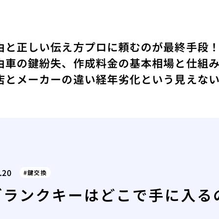
由と正しい伝え方
プロに頼むのが最終手段
由
車の鍵紛失、作成料金の基本相場と仕組
店とメーカーの違い
経年劣化という見えな
.20
鍵交換
ブランクキーはどこで手に入る