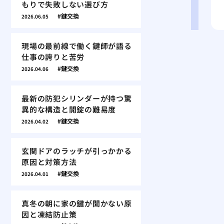
もりで失敗しない選び方
鍵交換
2026.06.05
現場の最前線で働く鍵師が語る
仕事の誇りと苦労
鍵交換
2026.04.06
最新の防犯シリンダーが持つ驚
異的な構造と開錠の難易度
鍵交換
2026.04.02
玄関ドアのラッチが引っかかる
原因と対策方法
鍵交換
2026.04.01
真冬の朝に家の鍵が開かない原
因と凍結防止策