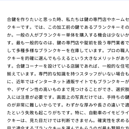
合鍵を作りたいと思った時、私たちは鍵の専門店やホーム
クキーです。では、この加工前の鍵であるブランクキーそ
か。一般の人がブランクキー単体を購入する機会は少ない
す。最も一般的なのは、鍵の専門店や錠前を扱う専門業者
して多種多様なブランクキーを在庫しています。プロの職
クキーを的確に選んでもらえるという大きなメリットがあ
す。合鍵コーナーを設けている店舗であれば、一般的な住
揃えています。専門的な知識を持つスタッフがいない場合
に、近年ではインターネット通販サイトでもブランクキー
や、デザイン性の高いものまで見つけることができ、選択
入には注意が必要です。画面上の写真だけでは、手持ちの
のが非常に難しいからです。わずかな厚みや長さの違いで
たという失敗も起こりがちです。特に、自動車のイモビラ
クキーは、見た目だけでは判断できません。確実性を求め
目で適合するブランクキーを選んでもらうのが最も賢明な