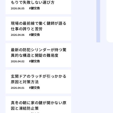
もりで失敗しない選び方
鍵交換
2026.06.05
現場の最前線で働く鍵師が語る
仕事の誇りと苦労
鍵交換
2026.04.06
最新の防犯シリンダーが持つ驚
異的な構造と開錠の難易度
鍵交換
2026.04.02
玄関ドアのラッチが引っかかる
原因と対策方法
鍵交換
2026.04.01
真冬の朝に家の鍵が開かない原
因と凍結防止策