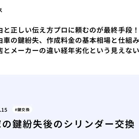
ス
由と正しい伝え方
プロに頼むのが最終手段
由
車の鍵紛失、作成料金の基本相場と仕組
店とメーカーの違い
経年劣化という見えな
.15
鍵交換
家の鍵紛失後のシリンダー交換