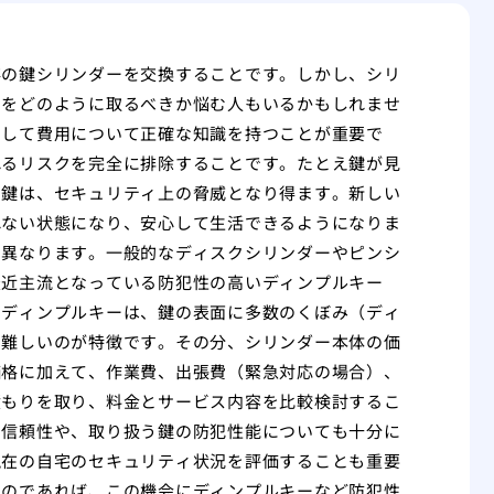
存の鍵シリンダーを交換することです。しかし、シリ
スをどのように取るべきか悩む人もいるかもしれませ
そして費用について正確な知識を持つことが重要で
れるリスクを完全に排除することです。たとえ鍵が見
た鍵は、セキュリティ上の脅威となり得ます。新しい
れない状態になり、安心して生活できるようになりま
く異なります。一般的なディスクシリンダーやピンシ
最近主流となっている防犯性の高いディンプルキー
。ディンプルキーは、鍵の表面に多数のくぼみ（ディ
も難しいのが特徴です。その分、シリンダー本体の価
価格に加えて、作業費、出張費（緊急対応の場合）、
積もりを取り、料金とサービス内容を比較検討するこ
の信頼性や、取り扱う鍵の防犯性能についても十分に
現在の自宅のセキュリティ状況を評価することも重要
いのであれば、この機会にディンプルキーなど防犯性