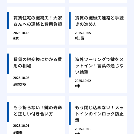
賃貸住宅の鍵紛失！大家
賃貸の鍵紛失連絡と手続
さんへの連絡と費用負担
きの進め方
2025.10.15
2025.10.05
家
知識
賃貸の鍵交換にかかる費
海外ツーリングで鍵をメ
用の相場
ットイン！言葉の通じな
い絶望
2025.10.03
2025.10.02
鍵交換
車
もう折らない！鍵の寿命
もう閉じ込めない！メッ
と正しい付き合い方
トインのインロック防止
策
2025.10.01
2025.10.01
知識
車