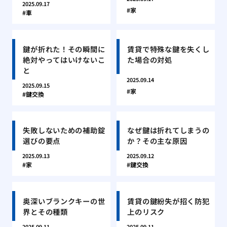
2025.09.17
家
車
鍵が折れた！その瞬間に
賃貸で特殊な鍵を失くし
絶対やってはいけないこ
た場合の対処
と
2025.09.14
2025.09.15
家
鍵交換
失敗しないための補助錠
なぜ鍵は折れてしまうの
選びの要点
か？その主な原因
2025.09.13
2025.09.12
家
鍵交換
奥深いブランクキーの世
賃貸の鍵紛失が招く防犯
界とその種類
上のリスク
2025.09.11
2025.09.11