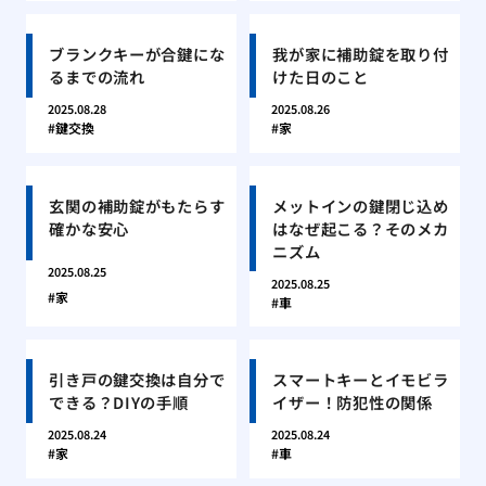
ブランクキーが合鍵にな
我が家に補助錠を取り付
るまでの流れ
けた日のこと
2025.08.28
2025.08.26
鍵交換
家
玄関の補助錠がもたらす
メットインの鍵閉じ込め
確かな安心
はなぜ起こる？そのメカ
ニズム
2025.08.25
2025.08.25
家
車
引き戸の鍵交換は自分で
スマートキーとイモビラ
できる？DIYの手順
イザー！防犯性の関係
2025.08.24
2025.08.24
家
車