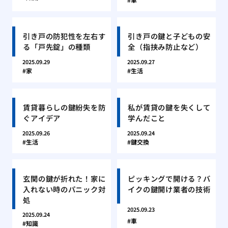
引き戸の防犯性を左右す
引き戸の鍵と子どもの安
る「戸先錠」の種類
全（指挟み防止など）
2025.09.29
2025.09.27
家
生活
賃貸暮らしの鍵紛失を防
私が賃貸の鍵を失くして
ぐアイデア
学んだこと
2025.09.26
2025.09.24
生活
鍵交換
玄関の鍵が折れた！家に
ピッキングで開ける？バ
入れない時のパニック対
イクの鍵開け業者の技術
処
2025.09.23
2025.09.24
車
知識