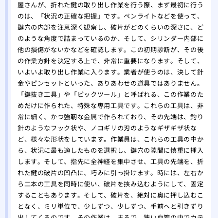
一日
屋さんが、折れた鍵の取り出し作業を行う際、まず最初に行う
のは、「状況の正確な把握」です。ペンライトなどを使って、
鍵穴の内部を注意深く観察し、破片がどのくらいの深さに、ど
のような角度で詰まっているのか、そして、シリンダー内部に
他の損傷がないかなどを確認します。この初期診断が、その後
の作業方針を決定する上で、非常に重要になります。そして、
いよいよ取り出し作業に入ります。業者が使うのは、決して針
金やピンセットといった、ありあわせの道具ではありません。
「鍵抜き工具」や「ピックツール」と呼ばれる、この作業のた
めだけに作られた、特殊な専用工具です。これらの工具は、非
常に細く、かつ強靭な金属で作られており、その先端は、釣り
針のようなフック状や、ノコギリの刃のようなギザギザ状な
ど、様々な形状をしています。作業員は、これらの工具の中か
ら、状況に最も適したものを選択し、鍵穴の隙間に慎重に挿入
します。そして、指先に全神経を集中させ、工具の先端を、折
れた鍵の破片の凹凸に、巧みに引っ掛けます。時には、左右か
ら二本の工具を同時に使い、破片を挟み込むようにして、固定
することもあります。そして、破片を、絶対に奥に押し込むこ
となく、ミリ単位で、少しずつ、少しずつ、手前へと引きずり
出してくるのです。その作業は、まるで、狭い血管の中でカテ