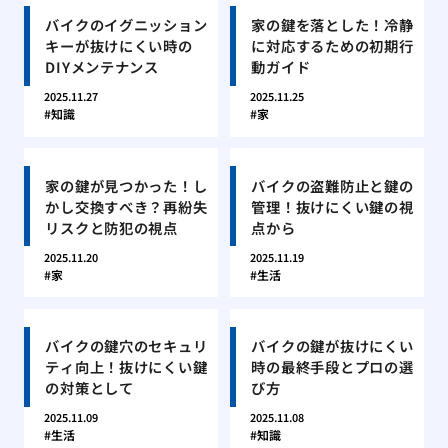
バイクのイグニッション
家の鍵を落とした！冷静
キーが抜けにくい時の
に対応するための初期行
DIYメンテナンス
動ガイド
2025.11.27
2025.11.25
知識
家
家の鍵が見つかった！し
バイクの盗難防止と鍵の
かし交換すべき？再紛失
管理！抜けにくい鍵の視
リスクと防犯の視点
点から
2025.11.20
2025.11.19
家
生活
バイクの鍵穴のセキュリ
バイクの鍵が抜けにくい
ティ向上！抜けにくい鍵
時の最終手段とプロの選
の対策として
び方
2025.11.09
2025.11.08
生活
知識