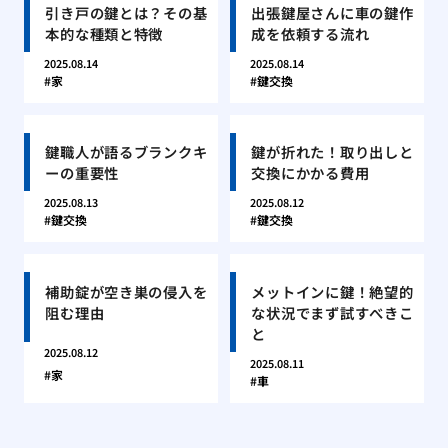
引き戸の鍵とは？その基
出張鍵屋さんに車の鍵作
本的な種類と特徴
成を依頼する流れ
2025.08.14
2025.08.14
家
鍵交換
鍵職人が語るブランクキ
鍵が折れた！取り出しと
ーの重要性
交換にかかる費用
2025.08.13
2025.08.12
鍵交換
鍵交換
補助錠が空き巣の侵入を
メットインに鍵！絶望的
阻む理由
な状況でまず試すべきこ
と
2025.08.12
2025.08.11
家
車