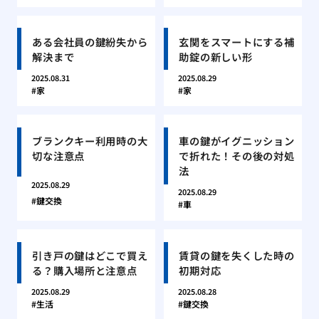
ある会社員の鍵紛失から
玄関をスマートにする補
解決まで
助錠の新しい形
2025.08.31
2025.08.29
家
家
ブランクキー利用時の大
車の鍵がイグニッション
切な注意点
で折れた！その後の対処
法
2025.08.29
2025.08.29
鍵交換
車
引き戸の鍵はどこで買え
賃貸の鍵を失くした時の
る？購入場所と注意点
初期対応
2025.08.29
2025.08.28
生活
鍵交換