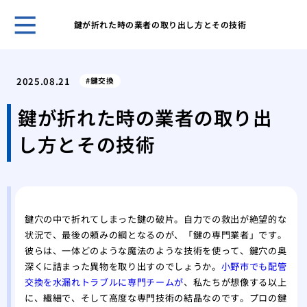
鍵が折れた時の業者の取り出し方とその技術
ホー
管理
2025.08.21
鍵交換
理由
プロ
鍵が折れた時の業者の取り出
に依
し方とその技術
場
私が
本当
車の
場と
鍵穴の中で折れてしまった鍵の破片。自力での救出が絶望的な
カー
状況で、最後の頼みの綱となるのが、「鍵の専門業者」です。
る？
彼らは、一体どのような魔法のような技術を使って、鍵穴の奥
経年
深くに詰まった異物を取り出すのでしょうか。
小野市でも配管
リン
交換を水漏れトラブルに専門チームが
、私たちが想像する以上
私が
に、繊細で、そして高度な専門技術の結晶なのです。プロの鍵