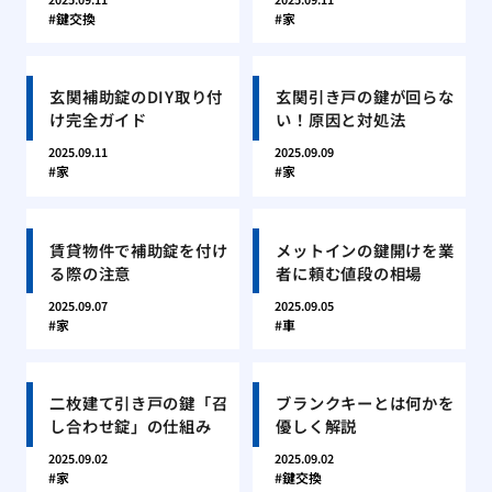
鍵交換
家
玄関補助錠のDIY取り付
玄関引き戸の鍵が回らな
け完全ガイド
い！原因と対処法
2025.09.11
2025.09.09
家
家
賃貸物件で補助錠を付け
メットインの鍵開けを業
る際の注意
者に頼む値段の相場
2025.09.07
2025.09.05
家
車
二枚建て引き戸の鍵「召
ブランクキーとは何かを
し合わせ錠」の仕組み
優しく解説
2025.09.02
2025.09.02
家
鍵交換