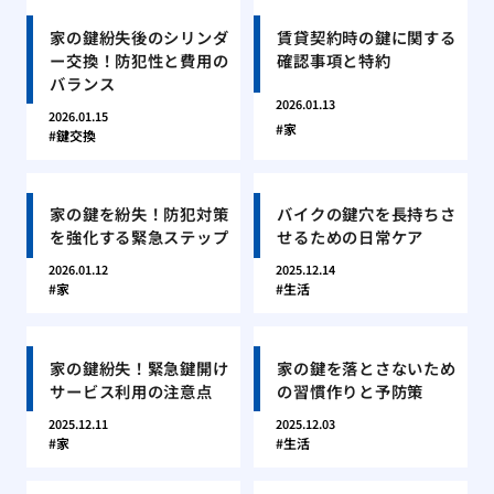
家の鍵紛失後のシリンダ
賃貸契約時の鍵に関する
ー交換！防犯性と費用の
確認事項と特約
バランス
2026.01.13
2026.01.15
家
鍵交換
家の鍵を紛失！防犯対策
バイクの鍵穴を長持ちさ
を強化する緊急ステップ
せるための日常ケア
2026.01.12
2025.12.14
家
生活
家の鍵紛失！緊急鍵開け
家の鍵を落とさないため
サービス利用の注意点
の習慣作りと予防策
2025.12.11
2025.12.03
家
生活