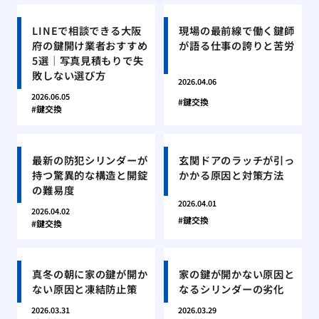
LINEで相談できる大阪
現場の最前線で働く鍵師
府の鍵開け業者おすすめ
が語る仕事の誇りと苦労
5選｜写真見積もりで失
敗しない選び方
2026.04.06
2026.06.05
鍵交換
鍵交換
最新の防犯シリンダーが
玄関ドアのラッチが引っ
持つ驚異的な構造と開錠
かかる原因と対策方法
の難易度
2026.04.01
2026.04.02
鍵交換
鍵交換
真冬の朝に家の鍵が開か
家の鍵が開かない原因と
ない原因と凍結防止策
なるシリンダーの劣化
2026.03.31
2026.03.29