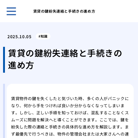
賃貸の鍵紛失連絡と手続きの進め方
ホー
管理
2025.10.05
知識
理由
プロ
賃貸の鍵紛失連絡と手続きの
に依
進め方
場
私が
本当
車の
場と
賃貸物件の鍵を失くしたと気づいた時、多くの人がパニックに
カー
なり、何から手をつければ良いか分からなくなってしまいま
る？
す。しかし、正しい手順を知っておけば、混乱することなくス
経年
ムーズに問題を解決へと導くことができます。ここでは、鍵を
リン
紛失した際の連絡と手続きの具体的な進め方を解説します。ま
私が
ず最優先で行うべきは、物件の管理会社または大家さんへの連