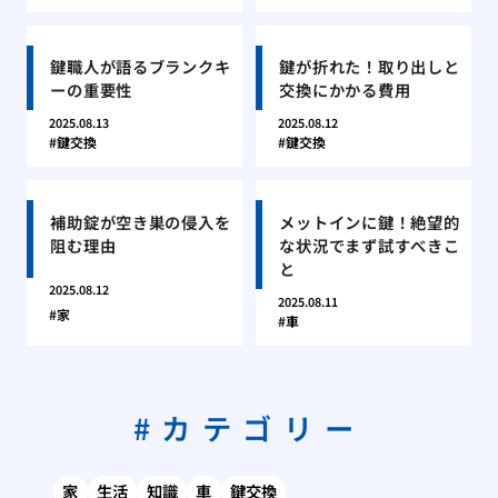
鍵職人が語るブランクキ
鍵が折れた！取り出しと
ーの重要性
交換にかかる費用
2025.08.13
2025.08.12
鍵交換
鍵交換
補助錠が空き巣の侵入を
メットインに鍵！絶望的
阻む理由
な状況でまず試すべきこ
と
2025.08.12
2025.08.11
家
車
カテゴリー
家
生活
知識
車
鍵交換