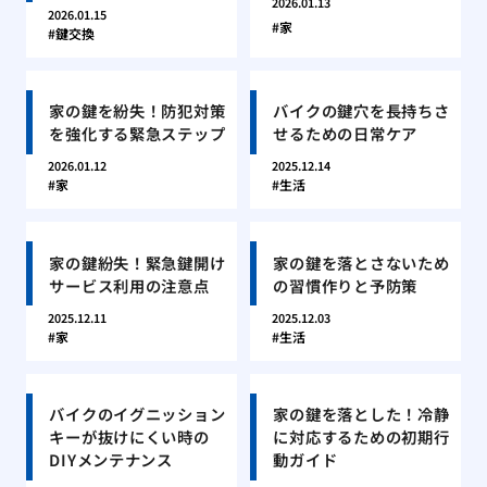
2026.01.13
2026.01.15
家
鍵交換
家の鍵を紛失！防犯対策
バイクの鍵穴を長持ちさ
を強化する緊急ステップ
せるための日常ケア
2026.01.12
2025.12.14
家
生活
家の鍵紛失！緊急鍵開け
家の鍵を落とさないため
サービス利用の注意点
の習慣作りと予防策
2025.12.11
2025.12.03
家
生活
バイクのイグニッション
家の鍵を落とした！冷静
キーが抜けにくい時の
に対応するための初期行
DIYメンテナンス
動ガイド