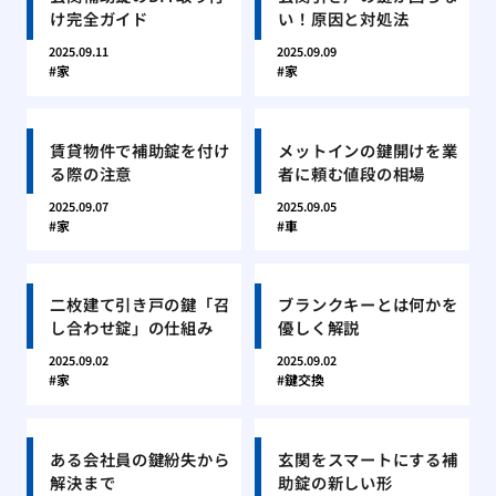
け完全ガイド
い！原因と対処法
2025.09.11
2025.09.09
家
家
賃貸物件で補助錠を付け
メットインの鍵開けを業
る際の注意
者に頼む値段の相場
2025.09.07
2025.09.05
家
車
二枚建て引き戸の鍵「召
ブランクキーとは何かを
し合わせ錠」の仕組み
優しく解説
2025.09.02
2025.09.02
家
鍵交換
ある会社員の鍵紛失から
玄関をスマートにする補
解決まで
助錠の新しい形