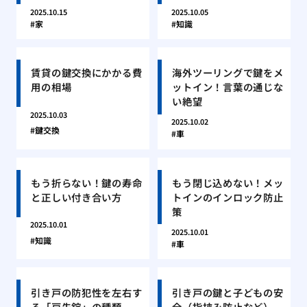
2025.10.15
2025.10.05
家
知識
賃貸の鍵交換にかかる費
海外ツーリングで鍵をメ
用の相場
ットイン！言葉の通じな
い絶望
2025.10.03
2025.10.02
鍵交換
車
もう折らない！鍵の寿命
もう閉じ込めない！メッ
と正しい付き合い方
トインのインロック防止
策
2025.10.01
2025.10.01
知識
車
引き戸の防犯性を左右す
引き戸の鍵と子どもの安
る「戸先錠」の種類
全（指挟み防止など）