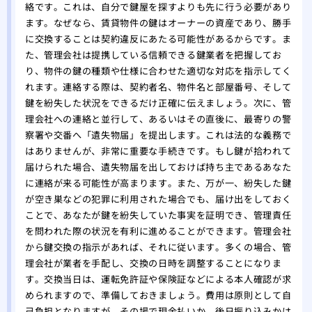
一日
絡です。これは、自分で鍵屋を探すよりも先に行う必要があり
ます。なぜなら、賃貸物件の鍵はオーナーの資産であり、勝手
に交換することは契約違反にあたる可能性があるからです。ま
た、管理会社は提携している信頼できる鍵業者を把握してお
り、物件の鍵の種類や仕様に合わせた適切な対応を指示してく
れます。連絡する際は、契約者名、物件名と部屋番号、そして
鍵を紛失した状況をできるだけ正確に伝えましょう。次に、管
理会社への連絡と並行して、あるいはその直後に、最寄りの警
察署や交番へ「遺失物届」を提出します。これは法的な義務で
はありませんが、非常に重要な手続きです。もし鍵が拾われて
届けられた場合、遺失物届を出しておけば持ち主であるあなた
に連絡が来る可能性が高まります。また、万が一、紛失した鍵
が空き巣などの犯罪に利用された場合でも、届け出をしておく
ことで、あなたが鍵を紛失していた事実を証明でき、管理責任
を問われた際の状況を有利に進めることができます。管理会社
から鍵交換の指示があれば、それに従います。多くの場合、管
理会社が業者を手配し、交換の日時を調整することになりま
す。交換当日は、運転免許証や保険証などによる本人確認が求
められますので、準備しておきましょう。費用は原則として自
己負担となりますが、その場で現金払いか、後日振り込みかは