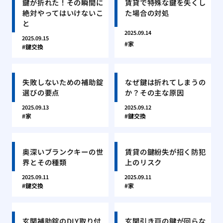
鍵が折れた！その瞬間に
賃貸で特殊な鍵を失くし
絶対やってはいけないこ
た場合の対処
と
2025.09.14
2025.09.15
家
鍵交換
失敗しないための補助錠
なぜ鍵は折れてしまうの
選びの要点
か？その主な原因
2025.09.13
2025.09.12
家
鍵交換
奥深いブランクキーの世
賃貸の鍵紛失が招く防犯
界とその種類
上のリスク
2025.09.11
2025.09.11
鍵交換
家
玄関補助錠のDIY取り付
玄関引き戸の鍵が回らな