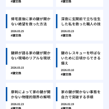
鍵交換
鍵交換
帰宅直後に家の鍵が開か
深夜に玄関前で立ち往生
ない絶望を救った方法
した私を救った職人の技
2026.03.25
2026.03.23
鍵交換
鍵交換
鍵師が語る家の鍵が開か
鍵のレスキューを呼ばな
ない現場のリアルな現状
いために日頃からできる
備え
2026.03.15
2026.03.10
鍵交換
鍵交換
摩耗によって家の鍵が開
家の鍵が開かない事態を
かない物理的限界の解明
自力で突破する手順
2026.02.23
2026.02.19
鍵交換
鍵交換