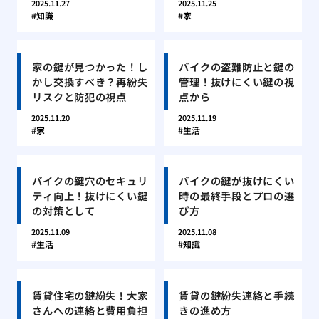
2025.11.27
2025.11.25
知識
家
家の鍵が見つかった！し
バイクの盗難防止と鍵の
かし交換すべき？再紛失
管理！抜けにくい鍵の視
リスクと防犯の視点
点から
2025.11.20
2025.11.19
家
生活
バイクの鍵穴のセキュリ
バイクの鍵が抜けにくい
ティ向上！抜けにくい鍵
時の最終手段とプロの選
の対策として
び方
2025.11.09
2025.11.08
生活
知識
賃貸住宅の鍵紛失！大家
賃貸の鍵紛失連絡と手続
さんへの連絡と費用負担
きの進め方