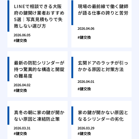
LINEで相談できる大阪
現場の最前線で働く鍵師
府の鍵開け業者おすすめ
が語る仕事の誇りと苦労
5選｜写真見積もりで失
敗しない選び方
2026.04.06
2026.06.05
鍵交換
鍵交換
最新の防犯シリンダーが
玄関ドアのラッチが引っ
持つ驚異的な構造と開錠
かかる原因と対策方法
の難易度
2026.04.01
2026.04.02
鍵交換
鍵交換
真冬の朝に家の鍵が開か
家の鍵が開かない原因と
ない原因と凍結防止策
なるシリンダーの劣化
2026.03.31
2026.03.29
鍵交換
鍵交換