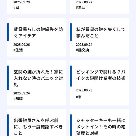
2025.09.29
2025.09.27
家
生活
賃貸暮らしの鍵紛失を防
私が賃貸の鍵を失くして
ぐアイデア
学んだこと
2025.09.26
2025.09.24
生活
鍵交換
玄関の鍵が折れた！家に
ピッキングで開ける？バ
入れない時のパニック対
イクの鍵開け業者の技術
処
2025.09.23
2025.09.24
車
知識
出張鍵屋さんを呼ぶ前
シャッターキーも一緒に
に、もう一度確認すべき
メットイン！その時の絶
こと
望度と対処