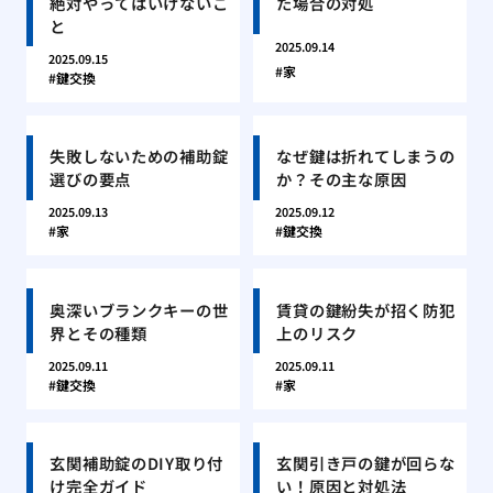
絶対やってはいけないこ
た場合の対処
と
2025.09.14
2025.09.15
家
鍵交換
失敗しないための補助錠
なぜ鍵は折れてしまうの
選びの要点
か？その主な原因
2025.09.13
2025.09.12
家
鍵交換
奥深いブランクキーの世
賃貸の鍵紛失が招く防犯
界とその種類
上のリスク
2025.09.11
2025.09.11
鍵交換
家
玄関補助錠のDIY取り付
玄関引き戸の鍵が回らな
け完全ガイド
い！原因と対処法