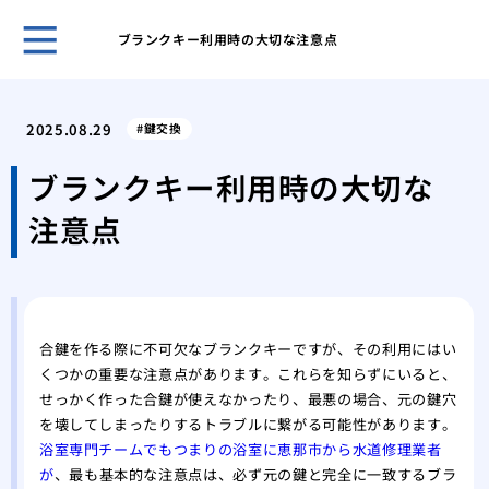
ブランクキー利用時の大切な注意点
ホー
管理
2025.08.29
鍵交換
理由
プロ
ブランクキー利用時の大切な
に依
注意点
場
私が
本当
車の
場と
合鍵を作る際に不可欠なブランクキーですが、その利用にはい
カー
くつかの重要な注意点があります。これらを知らずにいると、
る？
せっかく作った合鍵が使えなかったり、最悪の場合、元の鍵穴
経年
を壊してしまったりするトラブルに繋がる可能性があります。
リン
浴室専門チームでもつまりの浴室に恵那市から水道修理業者
私が
が
、最も基本的な注意点は、必ず元の鍵と完全に一致するブラ