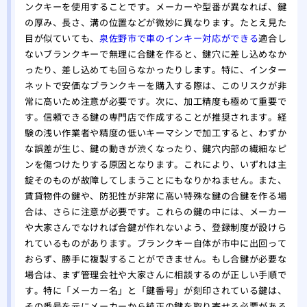
一日
ンクキーを使用することです。メーカーや型番が異なれば、鍵
の厚み、長さ、溝の位置などが微妙に異なります。たとえ見た
目が似ていても、
泉佐野市で車のインキー対応ができる
適合し
ないブランクキーで無理に合鍵を作ると、鍵穴に差し込めなか
ったり、差し込めても回らなかったりします。特に、インター
ネットで安価なブランクキーを購入する際は、このリスクが非
常に高いため注意が必要です。次に、加工精度も極めて重要で
す。信頼できる鍵の専門店で作成することが推奨されます。経
験の浅い作業者や精度の低いキーマシンで加工すると、わずか
な誤差が生じ、鍵の動きが渋くなったり、鍵穴内部の繊細なピ
ンを傷つけたりする原因となります。これにより、いずれは主
錠そのものが故障してしまうことにもなりかねません。また、
賃貸物件の鍵や、防犯性が非常に高い特殊な鍵の合鍵を作る場
合は、さらに注意が必要です。これらの鍵の中には、メーカー
や大家さんでなければ合鍵が作れないよう、登録制度が設けら
れているものがあります。ブランクキー自体が市中に出回って
おらず、勝手に複製することができません。もし合鍵が必要な
場合は、まず管理会社や大家さんに相談するのが正しい手順で
す。特に「メーカー名」と「鍵番号」が刻印されている鍵は、
その番号を元にメーカーから純正の鍵を取り寄せる必要がある