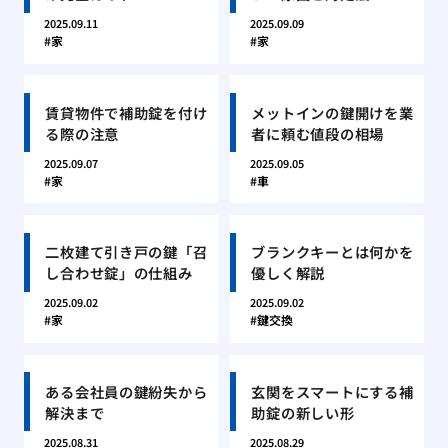
2025.09.11
2025.09.09
家
家
賃貸物件で補助錠を付け
メットインの鍵開けを業
る際の注意
者に頼む値段の相場
2025.09.07
2025.09.05
家
車
二枚建て引き戸の鍵「召
ブランクキーとは何かを
し合わせ錠」の仕組み
優しく解説
2025.09.02
2025.09.02
家
鍵交換
ある会社員の鍵紛失から
玄関をスマートにする補
解決まで
助錠の新しい形
2025.08.31
2025.08.29