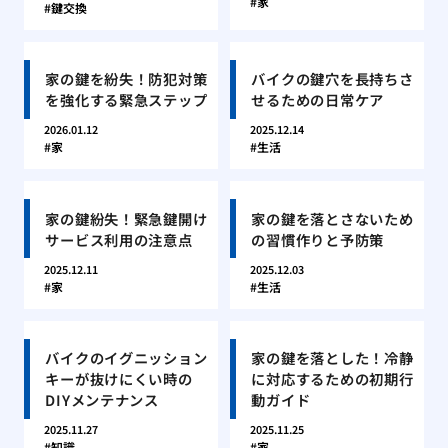
家
鍵交換
家の鍵を紛失！防犯対策
バイクの鍵穴を長持ちさ
を強化する緊急ステップ
せるための日常ケア
2026.01.12
2025.12.14
家
生活
家の鍵紛失！緊急鍵開け
家の鍵を落とさないため
サービス利用の注意点
の習慣作りと予防策
2025.12.11
2025.12.03
家
生活
バイクのイグニッション
家の鍵を落とした！冷静
キーが抜けにくい時の
に対応するための初期行
DIYメンテナンス
動ガイド
2025.11.27
2025.11.25
知識
家