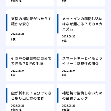
鍵交換
家
玄関の補助錠がもたらす
メットインの鍵閉じ込め
確かな安心
はなぜ起こる？そのメカ
ニズム
2025.08.25
2025.08.25
家
車
引き戸の鍵交換は自分で
スマートキーとイモビラ
できる？DIYの手順
イザー！防犯性の関係
2025.08.24
2025.08.24
家
車
鍵が折れた！自分ででき
補助錠で後悔しないため
る取り出し方の限界
の最終チェック
2025.08.21
2025.08.21
鍵交換
知識