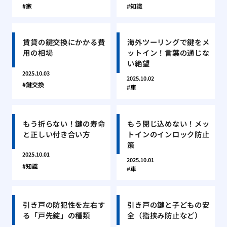
家
知識
賃貸の鍵交換にかかる費
海外ツーリングで鍵をメ
用の相場
ットイン！言葉の通じな
い絶望
2025.10.03
2025.10.02
鍵交換
車
もう折らない！鍵の寿命
もう閉じ込めない！メッ
と正しい付き合い方
トインのインロック防止
策
2025.10.01
2025.10.01
知識
車
引き戸の防犯性を左右す
引き戸の鍵と子どもの安
る「戸先錠」の種類
全（指挟み防止など）