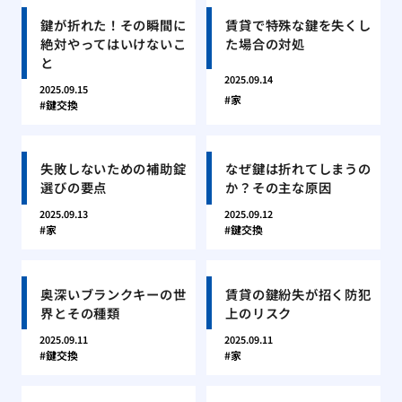
鍵が折れた！その瞬間に
賃貸で特殊な鍵を失くし
絶対やってはいけないこ
た場合の対処
と
2025.09.14
2025.09.15
家
鍵交換
失敗しないための補助錠
なぜ鍵は折れてしまうの
選びの要点
か？その主な原因
2025.09.13
2025.09.12
家
鍵交換
奥深いブランクキーの世
賃貸の鍵紛失が招く防犯
界とその種類
上のリスク
2025.09.11
2025.09.11
鍵交換
家