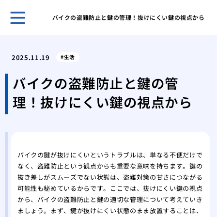
バイクの盗難防止と鍵の管理！抜けにくい鍵の視点から
ホー
管理
2025.11.19
生活
理由
プロ
バイクの盗難防止と鍵の管
に依
理！抜けにくい鍵の視点から
場
私が
本当
車の
場と
バイクの鍵が抜けにくいというトラブルは、単なる不便だけで
カー
なく、盗難防止という観点からも重要な意味を持ちます。鍵の
る？
抜き差しがスムーズでない状態は、盗難対策の甘さにつながる
経年
可能性も秘めているからです。ここでは、抜けにくい鍵の視点
リン
から、バイクの盗難防止と鍵の適切な管理について考えていき
私が
ましょう。まず、鍵が抜けにくい状態のまま放置することは、