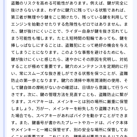
一日
盗難のリスクを高める可能性があります。例えば、鍵が完全に
抜けきらないまま、わずかに鍵穴に残っている状態であれば、
第三者が無理やり鍵をこじ開けたり、残っている鍵を利用して
エンジンを始動させたりする危険性もゼロではありません。ま
た、鍵が抜けにくいことで、ライダー自身が鍵を抜き忘れてし
まう可能性も増します。たとえ短時間の駐輪であっても、鍵を
挿しっぱなしにすることは、盗難犯にとって絶好の機会を与え
てしまうことになります。このような事態を避けるためにも、
鍵が抜けにくいと感じたら、速やかにその原因を究明し、対処
することが極めて重要です。鍵穴のメンテナンスを定期的に行
い、常にスムーズな抜き差しができる状態を保つことが、盗難
防止の第一歩となります。鍵穴の清掃や専用潤滑剤の使用、そ
して鍵自体の摩耗がないかの確認は、日頃から意識して行うべ
きです。次に、鍵の管理方法を見直すことも、盗難防止に繋が
ります。スペアキーは、メインキーとは別の場所に厳重に保管
しましょう。万が一、メインキーを紛失したり盗難されたりし
た場合でも、スペアキーがあればバイクを動かすことができま
す。また、鍵番号が書かれたプレートやカードは、バイク本体
やメインキーと一緒に保管せず、別の安全な場所に保管してお
くことが重要です。これにより、鍵番号が悪用されるリスクを