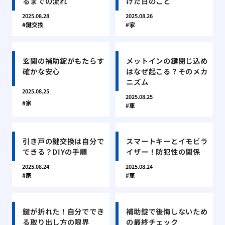
るまでの流れ
けた日のこと
2025.08.28
2025.08.26
鍵交換
家
玄関の補助錠がもたらす
メットインの鍵閉じ込め
確かな安心
はなぜ起こる？そのメカ
ニズム
2025.08.25
2025.08.25
家
車
引き戸の鍵交換は自分で
スマートキーとイモビラ
できる？DIYの手順
イザー！防犯性の関係
2025.08.24
2025.08.24
家
車
鍵が折れた！自分ででき
補助錠で後悔しないため
る取り出し方の限界
の最終チェック