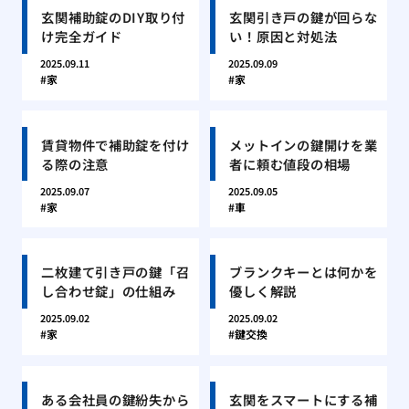
玄関補助錠のDIY取り付
玄関引き戸の鍵が回らな
け完全ガイド
い！原因と対処法
2025.09.11
2025.09.09
家
家
賃貸物件で補助錠を付け
メットインの鍵開けを業
る際の注意
者に頼む値段の相場
2025.09.07
2025.09.05
家
車
二枚建て引き戸の鍵「召
ブランクキーとは何かを
し合わせ錠」の仕組み
優しく解説
2025.09.02
2025.09.02
家
鍵交換
ある会社員の鍵紛失から
玄関をスマートにする補