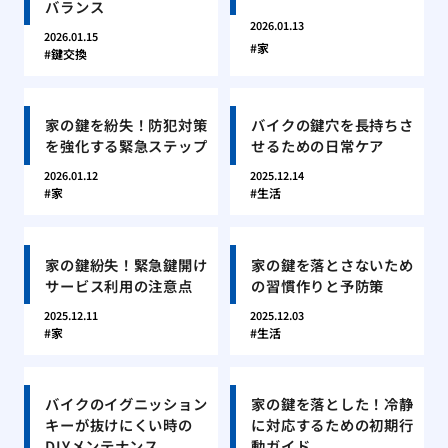
バランス
2026.01.13
2026.01.15
家
鍵交換
家の鍵を紛失！防犯対策
バイクの鍵穴を長持ちさ
を強化する緊急ステップ
せるための日常ケア
2026.01.12
2025.12.14
家
生活
家の鍵紛失！緊急鍵開け
家の鍵を落とさないため
サービス利用の注意点
の習慣作りと予防策
2025.12.11
2025.12.03
家
生活
バイクのイグニッション
家の鍵を落とした！冷静
キーが抜けにくい時の
に対応するための初期行
DIYメンテナンス
動ガイド