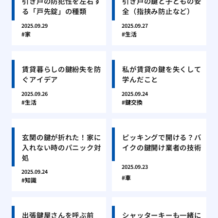
引き戸の防犯性を左右す
引き戸の鍵と子どもの安
る「戸先錠」の種類
全（指挟み防止など）
2025.09.29
2025.09.27
家
生活
賃貸暮らしの鍵紛失を防
私が賃貸の鍵を失くして
ぐアイデア
学んだこと
2025.09.26
2025.09.24
生活
鍵交換
玄関の鍵が折れた！家に
ピッキングで開ける？バ
入れない時のパニック対
イクの鍵開け業者の技術
処
2025.09.23
2025.09.24
車
知識
出張鍵屋さんを呼ぶ前
シャッターキーも一緒に