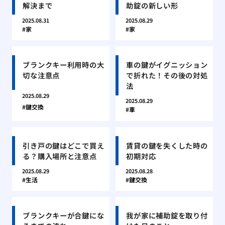
解決まで
助錠の新しい形
2025.08.31
2025.08.29
家
家
ブランクキー利用時の大
車の鍵がイグニッション
切な注意点
で折れた！その後の対処
法
2025.08.29
2025.08.29
鍵交換
車
引き戸の鍵はどこで買え
賃貸の鍵を失くした時の
る？購入場所と注意点
初期対応
2025.08.29
2025.08.28
生活
鍵交換
ブランクキーが合鍵にな
我が家に補助錠を取り付