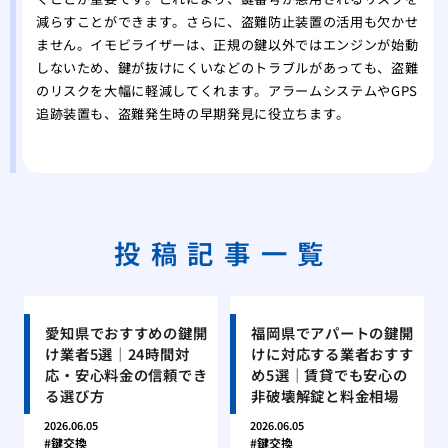
減らすことができます。さらに、盗難防止装置の活用も欠かせ
ません。イモビライザーは、正規の鍵以外ではエンジンが始動
しないため、鍵が抜けにくいなどのトラブルがあっても、盗難
のリスクを大幅に軽減してくれます。アラームシステムやGPS
追跡装置も、盗難発生時の早期発見に役立ちます。
投稿記事一覧
愛知県でおすすめの鍵開
福岡県でアパートの鍵開
け業者5選｜24時間対
けに対応する業者おすす
応・安心料金の信頼でき
め5選｜賃貸でも安心の
る選び方
非破壊解錠と料金相場
2026.06.05
2026.06.05
鍵交換
鍵交換