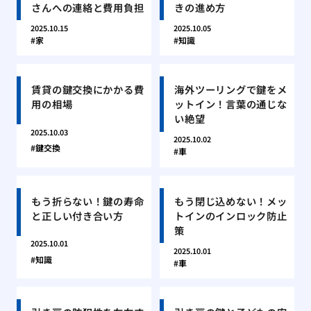
さんへの連絡と費用負担
きの進め方
2025.10.15
2025.10.05
家
知識
賃貸の鍵交換にかかる費
海外ツーリングで鍵をメ
用の相場
ットイン！言葉の通じな
い絶望
2025.10.03
2025.10.02
鍵交換
車
もう折らない！鍵の寿命
もう閉じ込めない！メッ
と正しい付き合い方
トインのインロック防止
策
2025.10.01
2025.10.01
知識
車