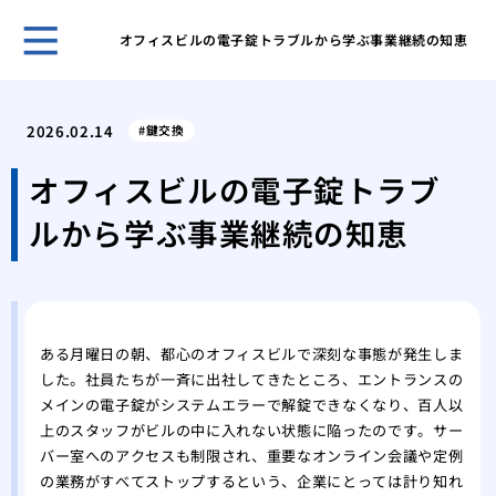
オフィスビルの電子錠トラブルから学ぶ事業継続の知恵
ホー
管理
2026.02.14
鍵交換
理由
プロ
オフィスビルの電子錠トラブ
に依
ルから学ぶ事業継続の知恵
場
私が
本当
車の
場と
ある月曜日の朝、都心のオフィスビルで深刻な事態が発生しま
カー
した。社員たちが一斉に出社してきたところ、エントランスの
る？
メインの電子錠がシステムエラーで解錠できなくなり、百人以
経年
上のスタッフがビルの中に入れない状態に陥ったのです。サー
リン
バー室へのアクセスも制限され、重要なオンライン会議や定例
私が
の業務がすべてストップするという、企業にとっては計り知れ