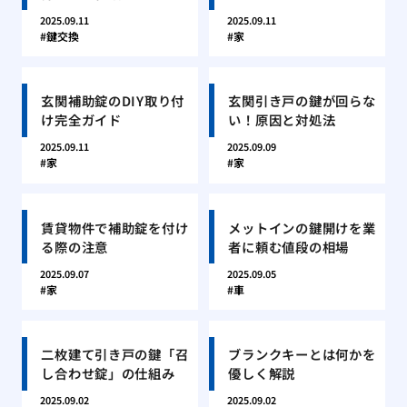
2025.09.11
2025.09.11
鍵交換
家
玄関補助錠のDIY取り付
玄関引き戸の鍵が回らな
け完全ガイド
い！原因と対処法
2025.09.11
2025.09.09
家
家
賃貸物件で補助錠を付け
メットインの鍵開けを業
る際の注意
者に頼む値段の相場
2025.09.07
2025.09.05
家
車
二枚建て引き戸の鍵「召
ブランクキーとは何かを
し合わせ錠」の仕組み
優しく解説
2025.09.02
2025.09.02