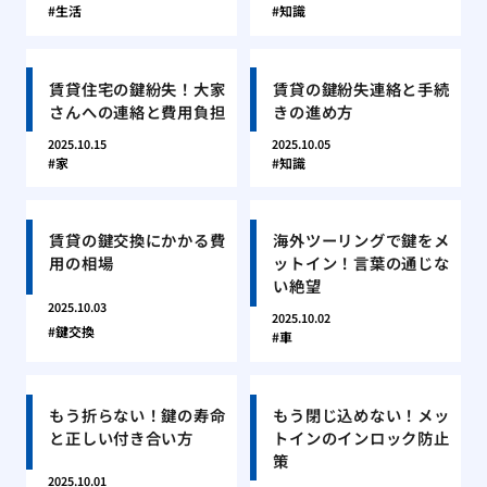
生活
知識
賃貸住宅の鍵紛失！大家
賃貸の鍵紛失連絡と手続
さんへの連絡と費用負担
きの進め方
2025.10.15
2025.10.05
家
知識
賃貸の鍵交換にかかる費
海外ツーリングで鍵をメ
用の相場
ットイン！言葉の通じな
い絶望
2025.10.03
2025.10.02
鍵交換
車
もう折らない！鍵の寿命
もう閉じ込めない！メッ
と正しい付き合い方
トインのインロック防止
策
2025.10.01