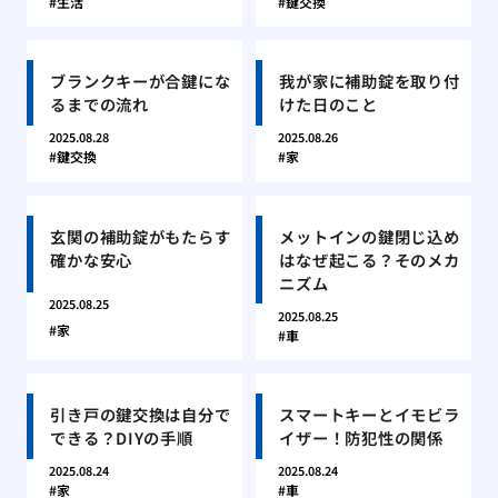
生活
鍵交換
ブランクキーが合鍵にな
我が家に補助錠を取り付
るまでの流れ
けた日のこと
2025.08.28
2025.08.26
鍵交換
家
玄関の補助錠がもたらす
メットインの鍵閉じ込め
確かな安心
はなぜ起こる？そのメカ
ニズム
2025.08.25
2025.08.25
家
車
引き戸の鍵交換は自分で
スマートキーとイモビラ
できる？DIYの手順
イザー！防犯性の関係
2025.08.24
2025.08.24
家
車