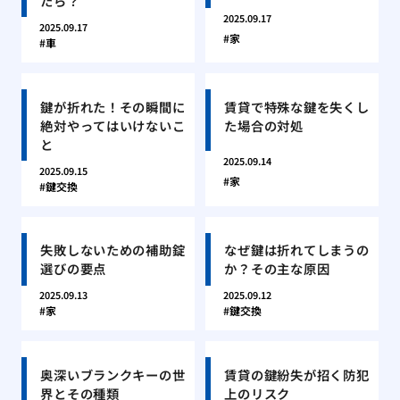
たら？
2025.09.17
2025.09.17
家
車
鍵が折れた！その瞬間に
賃貸で特殊な鍵を失くし
絶対やってはいけないこ
た場合の対処
と
2025.09.14
2025.09.15
家
鍵交換
失敗しないための補助錠
なぜ鍵は折れてしまうの
選びの要点
か？その主な原因
2025.09.13
2025.09.12
家
鍵交換
奥深いブランクキーの世
賃貸の鍵紛失が招く防犯
界とその種類
上のリスク