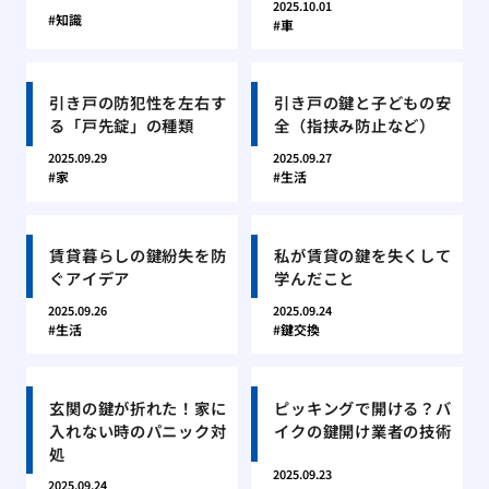
2025.10.01
知識
車
引き戸の防犯性を左右す
引き戸の鍵と子どもの安
る「戸先錠」の種類
全（指挟み防止など）
2025.09.29
2025.09.27
家
生活
賃貸暮らしの鍵紛失を防
私が賃貸の鍵を失くして
ぐアイデア
学んだこと
2025.09.26
2025.09.24
生活
鍵交換
玄関の鍵が折れた！家に
ピッキングで開ける？バ
入れない時のパニック対
イクの鍵開け業者の技術
処
2025.09.23
2025.09.24