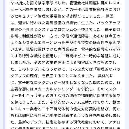
一日
ない損失を招く緊急事態でした。管理会社は即座に鍵のレスキ
ューへ出動を要請しましたが、この一件は事業継続計画におけ
るセキュリティ管理の重要性を浮き彫りにしました。 原因
は、週末に行われた電気設備の点検後に生じた、バックアップ
電源の不具合とシステムプログラムの不整合でした。電子錠は
非常に利便性が高い一方で、停電や通信障害、あるいは今回の
ようなシステムエラーといったデジタル特有の脆弱性を孕んで
います。現場に駆けつけた専門業者は、電子的な信号をバイパ
スする特殊な機材を使用し、二時間ほどで一時的な解錠に成功
しましたが、その間の業務停止による損害は大きなものでし
た。このトラブルをきっかけに、その企業では「物理的なバッ
クアップの確保」を徹底することになりました。 具体的に
は、電子的なロックが万が一機能しなくなった際のために、各
主要な扉にはメカニカルなシリンダーを併設し、そのマスター
キーをセキュリティの強固な別の場所で物理的に保管する体制
を整えました。また、定期的なシステム点検だけでなく、鍵の
レスキュー業者と二十四時間体制の優先対応契約を結び、何か
あれば即座に専門家が現場に到着するような連携を構築しまし
た。最新のデジタル技術に依存する現代社会において、アナロ
グな備えを軽視することは、大きなビジネスリスクに直結しま