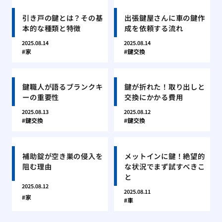
引き戸の鍵とは？その基
出張鍵屋さんに車の鍵作
本的な種類と特徴
成を依頼する流れ
2025.08.14
2025.08.14
家
鍵交換
鍵職人が語るブランクキ
鍵が折れた！取り出しと
ーの重要性
交換にかかる費用
2025.08.13
2025.08.12
鍵交換
鍵交換
補助錠が空き巣の侵入を
メットインに鍵！絶望的
阻む理由
な状況でまず試すべきこ
と
2025.08.12
2025.08.11
家
車