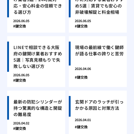
応・安心料金の信頼でき
め5選｜賃貸でも安心の
る選び方
非破壊解錠と料金相場
2026.06.05
2026.06.05
鍵交換
鍵交換
LINEで相談できる大阪
現場の最前線で働く鍵師
府の鍵開け業者おすすめ
が語る仕事の誇りと苦労
5選｜写真見積もりで失
敗しない選び方
2026.04.06
2026.06.05
鍵交換
鍵交換
最新の防犯シリンダーが
玄関ドアのラッチが引っ
持つ驚異的な構造と開錠
かかる原因と対策方法
の難易度
2026.04.01
2026.04.02
鍵交換
鍵交換