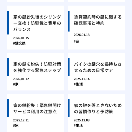
家の鍵紛失後のシリンダ
賃貸契約時の鍵に関する
ー交換！防犯性と費用の
確認事項と特約
バランス
2026.01.13
2026.01.15
家
鍵交換
家の鍵を紛失！防犯対策
バイクの鍵穴を長持ちさ
を強化する緊急ステップ
せるための日常ケア
2026.01.12
2025.12.14
家
生活
家の鍵紛失！緊急鍵開け
家の鍵を落とさないため
サービス利用の注意点
の習慣作りと予防策
2025.12.11
2025.12.03
家
生活