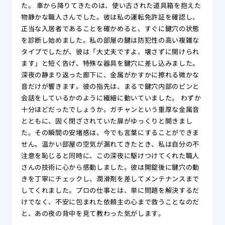
た。 車から降りてきたのは、使い古された道具箱を抱えた
物静かな職人さんでした。彼は私の運転免許証を確認し、
正当な入居者であることを確かめると、すぐに鍵穴の状態
を診断し始めました。私の部屋の鍵は防犯性の高い複雑な
タイプでしたが、彼は「大丈夫ですよ、壊さずに開けられ
ます」と短く告げ、特殊な器具を鍵穴に差し込みました。
深夜の静まり返った廊下に、金属がかすかに擦れる微かな
音だけが響きます。彼の指先は、まるで鍵穴内部のピンと
会話をしているかのように繊細に動いていました。 わずか
十分ほどだったでしょうか。ガチャンという重厚な金属音
とともに、固く閉ざされていた扉がゆっくりと開きまし
た。その瞬間の安堵感は、今でも言葉にすることができま
せん。温かい部屋の空気が漏れてきたとき、私は自分の不
注意を恥じると同時に、この深夜に駆けつけてくれた職人
さんの技術に心から感動しました。彼は開錠後に鍵穴の動
きを丁寧にチェックし、潤滑剤を差してメンテナンスまで
してくれました。プロの仕事とは、単に問題を解決するだ
けでなく、不安に包まれた依頼主の心まで救うことなのだ
と、あの夜の背中を見て教わった気がします。