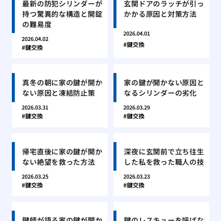
最新の防犯シリンダーが
玄関ドアのラッチが引っ
持つ驚異的な構造と開錠
かかる原因と対策方法
の難易度
2026.04.01
2026.04.02
鍵交換
鍵交換
真冬の朝に家の鍵が開か
家の鍵が開かない原因と
ない原因と凍結防止策
なるシリンダーの劣化
2026.03.31
2026.03.29
鍵交換
鍵交換
帰宅直後に家の鍵が開か
深夜に玄関前で立ち往生
ない絶望を救った方法
した私を救った職人の技
2026.03.25
2026.03.23
鍵交換
鍵交換
鍵師が語る家の鍵が開か
鍵のレスキューを呼ばな