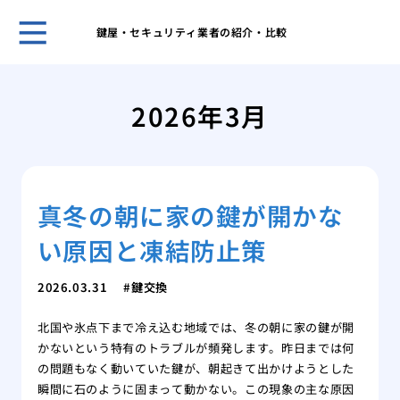
鍵屋・セキュリティ業者の紹介・比較
ホー
管理
2026年3月
理由
プロ
に依
場
真冬の朝に家の鍵が開かな
私が
本当
い原因と凍結防止策
車の
場と
2026.03.31
鍵交換
カー
る？
北国や氷点下まで冷え込む地域では、冬の朝に家の鍵が開
経年
かないという特有のトラブルが頻発します。昨日までは何
リン
の問題もなく動いていた鍵が、朝起きて出かけようとした
私が
瞬間に石のように固まって動かない。この現象の主な原因