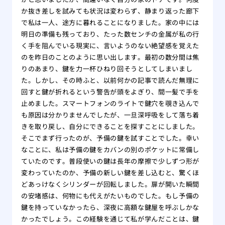
か抜き差しを試みても状況は変わらず、静まり返った廊下
で私は一人、途方に暮れることになりました。家の中には
明日の準備も残っており、たった数センチの金属が私の行
く手を阻んでいる現実に、言いようのない絶望感を覚えた
のを昨日のことのように思い出します。最初の数分間は焦
りのあまり、鍵を力一杯ひねり回そうとしてしまいまし
た。しかし、その時ふと、以前何かの記事で読んだ無理に
回すと鍵が折れるという警告が頭をよぎり、間一髪で手を
止めました。スマートフォンのライトで鍵穴を覗き込んで
も原因は分かりませんでしたが、一旦深呼吸をして落ち着
きを取り戻し、自分にできることを探すことにしました。
そこでまず行ったのが、予備の鍵を試すことでした。幸い
なことに、私は予備の鍵をカバンの別のポケットに常備し
ていたのです。普段使いの鍵は長年の摩擦で少しずつ形が
変わっていたのか、予備の新しい鍵を差し込むと、驚くほ
どあっけなくシリンダーが回転しました。扉が開いた瞬間
の安堵感は、何物にも代えがたいものでした。もし予備の
鍵を持っていなかったら、深夜に高額な鍵屋を呼ぶしかな
かったでしょう。この経験を通じて私が学んだことは、鍵