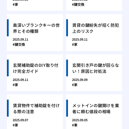
家
鍵交換
奥深いブランクキーの世
賃貸の鍵紛失が招く防犯
界とその種類
上のリスク
2025.09.11
2025.09.11
鍵交換
家
玄関補助錠のDIY取り付
玄関引き戸の鍵が回らな
け完全ガイド
い！原因と対処法
2025.09.11
2025.09.09
家
家
賃貸物件で補助錠を付け
メットインの鍵開けを業
る際の注意
者に頼む値段の相場
2025.09.07
2025.09.05
家
車