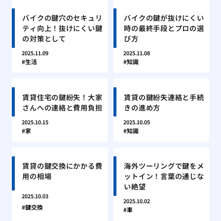
バイクの鍵穴のセキュリ
バイクの鍵が抜けにくい
ティ向上！抜けにくい鍵
時の最終手段とプロの選
の対策として
び方
2025.11.09
2025.11.08
生活
知識
賃貸住宅の鍵紛失！大家
賃貸の鍵紛失連絡と手続
さんへの連絡と費用負担
きの進め方
2025.10.15
2025.10.05
家
知識
賃貸の鍵交換にかかる費
海外ツーリングで鍵をメ
用の相場
ットイン！言葉の通じな
い絶望
2025.10.03
2025.10.02
鍵交換
車