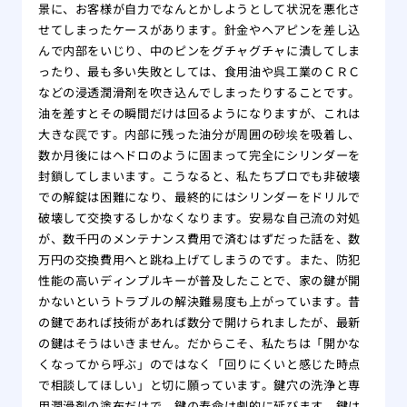
景に、お客様が自力でなんとかしようとして状況を悪化さ
せてしまったケースがあります。針金やヘアピンを差し込
んで内部をいじり、中のピンをグチャグチャに潰してしま
ったり、最も多い失敗としては、食用油や呉工業のＣＲＣ
などの浸透潤滑剤を吹き込んでしまったりすることです。
油を差すとその瞬間だけは回るようになりますが、これは
大きな罠です。内部に残った油分が周囲の砂埃を吸着し、
数か月後にはヘドロのように固まって完全にシリンダーを
封鎖してしまいます。こうなると、私たちプロでも非破壊
での解錠は困難になり、最終的にはシリンダーをドリルで
破壊して交換するしかなくなります。安易な自己流の対処
が、数千円のメンテナンス費用で済むはずだった話を、数
万円の交換費用へと跳ね上げてしまうのです。また、防犯
性能の高いディンプルキーが普及したことで、家の鍵が開
かないというトラブルの解決難易度も上がっています。昔
の鍵であれば技術があれば数分で開けられましたが、最新
の鍵はそうはいきません。だからこそ、私たちは「開かな
くなってから呼ぶ」のではなく「回りにくいと感じた時点
で相談してほしい」と切に願っています。鍵穴の洗浄と専
用潤滑剤の塗布だけで、鍵の寿命は劇的に延びます。鍵は