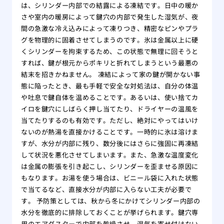
一日
は、シリンダー内部での結露による凍結です。日中の暖か
さや室内の暖房によって鍵穴の内部で発生した湿気が、夜
間の急激な冷え込みによって凍りつき、精密なピンやプラ
グを物理的に固着させてしまうのです。氷は金属以上に硬
くシリンダーを拘束するため、この状態で無理に回そうと
すれば、鍵が根元からポキリと折れてしまうという最悪の
結末を招きかねません。 凍結によって家の鍵が開かない事
態に陥ったとき、最も手軽で安全な対処法は、自分の体温
や吐息で鍵自体を温めることです。あるいは、使い捨てカ
イロを鍵穴にしばらく押し当てたり、ドライヤーの温風を
当てたりするのも有効です。ただし、絶対にやってはいけ
ないのが熱湯を直接かけることです。一時的に氷は溶けま
すが、水分が内部に残り、数分後にはさらに強固に再凍結
して状況を悪化させてしまいます。また、急激な温度変化
は金属の膨張を引き起こし、シリンダーを歪ませる原因に
もなります。お湯を使う場合は、ビニール袋に入れた状態
で当てるなど、直接水分が内部に入らない工夫が必要で
す。 予防策としては、秋から冬にかけてシリンダー内部の
水分を徹底的に排除しておくことが挙げられます。鍵穴専
用のエアダスターで内部を乾燥させ、湿気を寄せ付けない