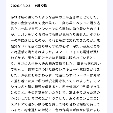
2026.03.23
鍵交換
あれは冬の凍てつくような夜中の二時過ぎのことでした。
仕事の会食を終えて疲れ果て、一刻も早くベッドに潜り込
みたい一心で自宅マンションの玄関前に辿り着いたのです
が、カバンをいくら探っても鍵が見当たりません。タクシ
ーの中に落としたのか、それとも店に忘れてきたのか。無
機質なドアを前に立ち尽くす私の心は、冷たい夜風ととも
に絶望感で満たされました。スマートフォンも電池が残り
わずかで、誰かに助けを求める時間も限られているとい
う、まさに人生最大級の緊急事態でした。 藁をも掴む思い
で検索し、最初に見つけた鍵のレスキューへ電話をかけま
した。深夜にもかかわらず、電話口のオペレーターは非常
に落ち着いた声で私の状況を聞き取ってくれました。マン
ション名と鍵の種類を伝えると、四十分ほどで到着できる
とのこと。その言葉を聞いただけで、凍えそうだった私の
心に少しだけ希望の光が灯りました。近くのコンビニエン
スストアで温かい飲み物を買って待ち合わせ場所で待って
いると、約束通りの時間に一台の作業車が静かに現れまし