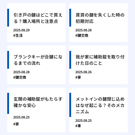
引き戸の鍵はどこで買え
賃貸の鍵を失くした時の
る？購入場所と注意点
初期対応
2025.08.29
2025.08.28
生活
鍵交換
ブランクキーが合鍵にな
我が家に補助錠を取り付
るまでの流れ
けた日のこと
2025.08.28
2025.08.26
鍵交換
家
玄関の補助錠がもたらす
メットインの鍵閉じ込め
確かな安心
はなぜ起こる？そのメカ
ニズム
2025.08.25
2025.08.25
家
車