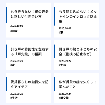
もう折らない！鍵の寿命
もう閉じ込めない！メッ
と正しい付き合い方
トインのインロック防止
策
2025.10.01
2025.10.01
知識
車
引き戸の防犯性を左右す
引き戸の鍵と子どもの安
る「戸先錠」の種類
全（指挟み防止など）
2025.09.29
2025.09.27
家
生活
賃貸暮らしの鍵紛失を防
私が賃貸の鍵を失くして
ぐアイデア
学んだこと
2025.09.26
2025.09.24
生活
鍵交換