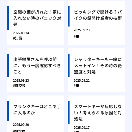
玄関の鍵が折れた！家に
ピッキングで開ける？バ
入れない時のパニック対
イクの鍵開け業者の技術
処
2025.09.23
2025.09.24
車
知識
出張鍵屋さんを呼ぶ前
シャッターキーも一緒に
に、もう一度確認すべき
メットイン！その時の絶
こと
望度と対処
2025.09.23
2025.09.22
鍵交換
車
ブランクキーはどこで手
スマートキーが反応しな
に入るのか
い！考えられる原因と対
処法
2025.09.20
2025.09.17
鍵交換