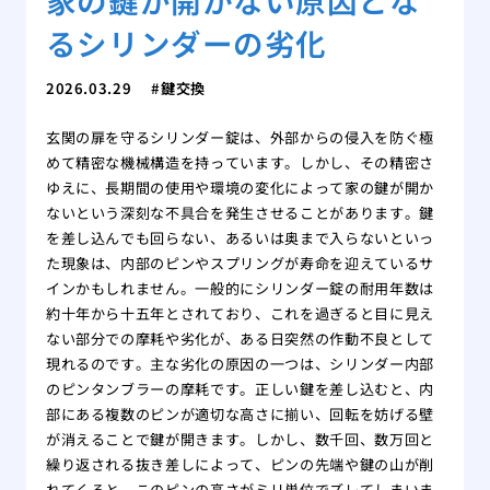
るシリンダーの劣化
2026.03.29
鍵交換
玄関の扉を守るシリンダー錠は、外部からの侵入を防ぐ極
めて精密な機械構造を持っています。しかし、その精密さ
ゆえに、長期間の使用や環境の変化によって家の鍵が開か
ないという深刻な不具合を発生させることがあります。鍵
を差し込んでも回らない、あるいは奥まで入らないといっ
た現象は、内部のピンやスプリングが寿命を迎えているサ
インかもしれません。一般的にシリンダー錠の耐用年数は
約十年から十五年とされており、これを過ぎると目に見え
ない部分での摩耗や劣化が、ある日突然の作動不良として
現れるのです。主な劣化の原因の一つは、シリンダー内部
のピンタンブラーの摩耗です。正しい鍵を差し込むと、内
部にある複数のピンが適切な高さに揃い、回転を妨げる壁
が消えることで鍵が開きます。しかし、数千回、数万回と
繰り返される抜き差しによって、ピンの先端や鍵の山が削
れてくると、このピンの高さがミリ単位でズレてしまいま