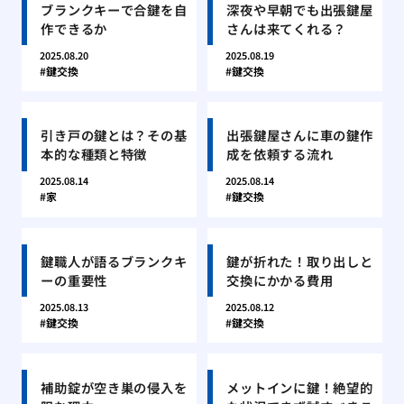
ブランクキーで合鍵を自
深夜や早朝でも出張鍵屋
作できるか
さんは来てくれる？
2025.08.20
2025.08.19
鍵交換
鍵交換
引き戸の鍵とは？その基
出張鍵屋さんに車の鍵作
本的な種類と特徴
成を依頼する流れ
2025.08.14
2025.08.14
家
鍵交換
鍵職人が語るブランクキ
鍵が折れた！取り出しと
ーの重要性
交換にかかる費用
2025.08.13
2025.08.12
鍵交換
鍵交換
補助錠が空き巣の侵入を
メットインに鍵！絶望的