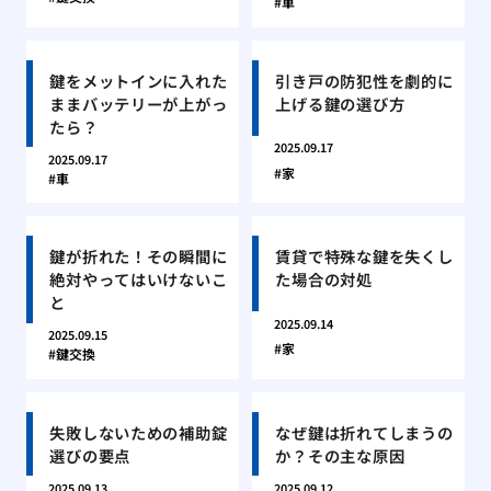
車
鍵をメットインに入れた
引き戸の防犯性を劇的に
ままバッテリーが上がっ
上げる鍵の選び方
たら？
2025.09.17
2025.09.17
家
車
鍵が折れた！その瞬間に
賃貸で特殊な鍵を失くし
絶対やってはいけないこ
た場合の対処
と
2025.09.14
2025.09.15
家
鍵交換
失敗しないための補助錠
なぜ鍵は折れてしまうの
選びの要点
か？その主な原因
2025.09.13
2025.09.12