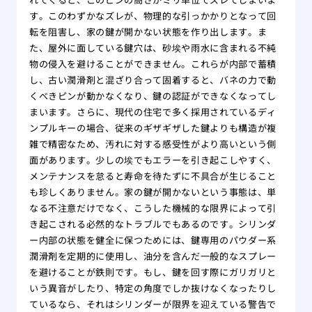
す。このわずかなズレが、物理的な引っかかりとなって回
転を阻害し、家の鍵が開かない状態を作り出します。ま
た、屋外に面している鍵穴は、砂埃や雨水に含まれる不純
物の侵入を避けることができません。これらが内部で蓄積
し、古い潤滑剤と混ざり合って固着すると、バネの力で動
くべきピンが動かなくなり、鍵の認証ができなくなってし
まいます。さらに、現代の住宅で多く採用されているディ
ンプルキーの場合、従来のギザギザした鍵よりも構造が複
雑で精密なため、汚れに対する感受性がより高いという側
面があります。少しの埃でもエラーを引き起こしやすく、
メンテナンスを怠ると寿命を待たずに不具合が生じること
も珍しくありません。家の鍵が開かないという事態は、単
なる不注意だけでなく、こうした機械的な限界によって引
き起こされる必然的なトラブルでもあるのです。シリンダ
ー内部の状態を健全に保つためには、鍵専用のパウダー系
潤滑剤を定期的に使用し、油分を含んだ一般的なスプレー
を避けることが鉄則です。もし、鍵を回す際にガリガリと
いう異音がしたり、特定の角度でしか抜けなくなったりし
ているなら、それはシリンダーが限界を迎えている警告で