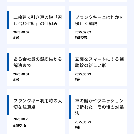
二枚建て引き戸の鍵「召
ブランクキーとは何かを
し合わせ錠」の仕組み
優しく解説
2025.09.02
2025.09.02
家
鍵交換
ある会社員の鍵紛失から
玄関をスマートにする補
解決まで
助錠の新しい形
2025.08.31
2025.08.29
家
家
ブランクキー利用時の大
車の鍵がイグニッション
切な注意点
で折れた！その後の対処
法
2025.08.29
2025.08.29
鍵交換
車