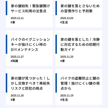
家の鍵紛失！緊急鍵開け
家の鍵を落とさないため
サービス利用の注意点
の習慣作りと予防策
2025.12.11
2025.12.03
家
生活
バイクのイグニッション
家の鍵を落とした！冷静
キーが抜けにくい時の
に対応するための初期行
DIYメンテナンス
動ガイド
2025.11.27
2025.11.25
知識
家
家の鍵が見つかった！し
バイクの盗難防止と鍵の
かし交換すべき？再紛失
管理！抜けにくい鍵の視
リスクと防犯の視点
点から
2025.11.20
2025.11.19
家
生活