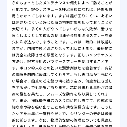
らのちょっとしたメンテナンスや備えによって防ぐことが
可能です。鍵のレスキューを呼ぶ事態になれば、時間も費
用もかかってしまいます。まずは鍵が回りにくい、あるい
は刺さりにくいと感じた時の初期対応を知っておくことが
大切です。多くの人がやってしまいがちな失敗が、滑りを
良くしようとして市販の食用油や金属用潤滑スプレーを鍵
穴に吹き込んでしまうことです。これは一時的には改善し
ますが、内部で埃と混ざり合って泥状に固まり、最終的に
は完全に故障させる原因となります。正しいメンテナンス
方法は、鍵穴専用のパウダースプレーを使用することで
す。ボロン粉末などの乾いた潤滑剤は埃を吸着せず、内部
の摩擦を劇的に軽減してくれます。もし専用品が手元にな
い場合は、鉛筆の芯を鍵の溝に塗り込み、何度か抜き差し
をするだけでも効果があります。芯に含まれる黒鉛が潤滑
剤の役割を果たし、スムーズな動作を取り戻してくれま
す。また、掃除機を鍵穴の入り口に押し当てて、内部の微
細な塵や砂を吸い出すことも有効な清掃方法です。こうし
たケアを半年に一度行うだけで、シリンダーの寿命は飛躍
的に延びます。次に、物理的な鍵の管理についても見直し
てみましょう。鍵を紛失した際のために、予備の鍵を実家