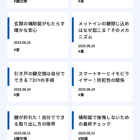
鍵交換
家
玄関の補助錠がもたらす
メットインの鍵閉じ込め
確かな安心
はなぜ起こる？そのメカ
ニズム
2025.08.25
2025.08.25
家
車
引き戸の鍵交換は自分で
スマートキーとイモビラ
できる？DIYの手順
イザー！防犯性の関係
2025.08.24
2025.08.24
家
車
鍵が折れた！自分ででき
補助錠で後悔しないため
る取り出し方の限界
の最終チェック
2025.08.21
2025.08.21
鍵交換
知識