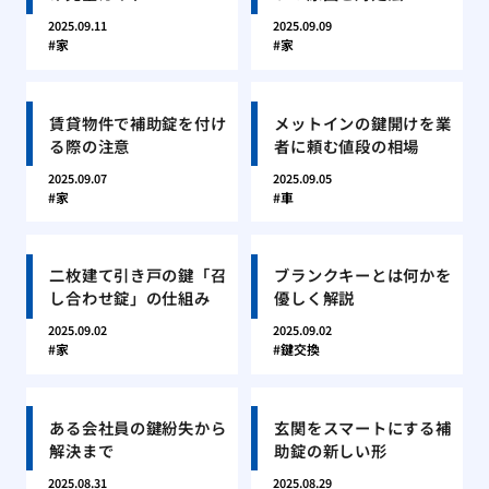
2025.09.11
2025.09.09
家
家
賃貸物件で補助錠を付け
メットインの鍵開けを業
る際の注意
者に頼む値段の相場
2025.09.07
2025.09.05
家
車
二枚建て引き戸の鍵「召
ブランクキーとは何かを
し合わせ錠」の仕組み
優しく解説
2025.09.02
2025.09.02
家
鍵交換
ある会社員の鍵紛失から
玄関をスマートにする補
解決まで
助錠の新しい形
2025.08.31
2025.08.29