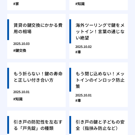
家
知識
賃貸の鍵交換にかかる費
海外ツーリングで鍵をメ
用の相場
ットイン！言葉の通じな
い絶望
2025.10.03
2025.10.02
鍵交換
車
もう折らない！鍵の寿命
もう閉じ込めない！メッ
と正しい付き合い方
トインのインロック防止
策
2025.10.01
2025.10.01
知識
車
引き戸の防犯性を左右す
引き戸の鍵と子どもの安
る「戸先錠」の種類
全（指挟み防止など）