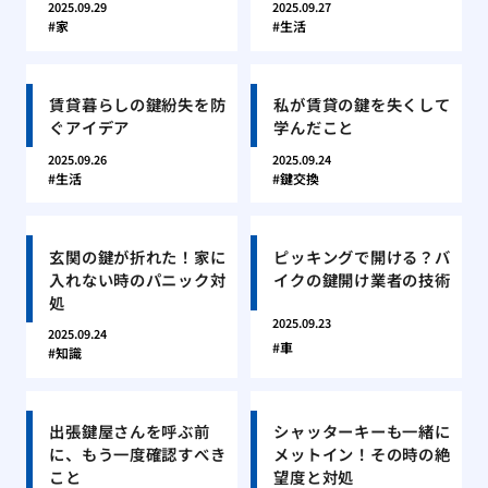
2025.09.29
2025.09.27
家
生活
賃貸暮らしの鍵紛失を防
私が賃貸の鍵を失くして
ぐアイデア
学んだこと
2025.09.26
2025.09.24
生活
鍵交換
玄関の鍵が折れた！家に
ピッキングで開ける？バ
入れない時のパニック対
イクの鍵開け業者の技術
処
2025.09.23
2025.09.24
車
知識
出張鍵屋さんを呼ぶ前
シャッターキーも一緒に
に、もう一度確認すべき
メットイン！その時の絶
こと
望度と対処