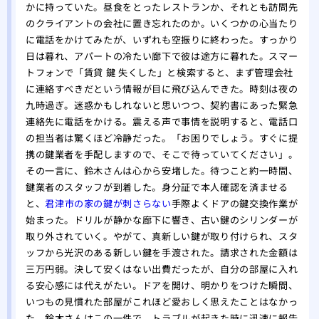
一日
かに持っていた。昼食をとったレストランか、それとも訪問先
のクライアントの会社に置き忘れたのか。いくつかの心当たり
に電話をかけてみたが、いずれも空振りに終わった。すっかり
日は暮れ、アパートの冷たい廊下で彼は途方に暮れた。スマー
トフォンで「賃貸 鍵 失くした」と検索すると、まず管理会社
に連絡すべきだという情報が目に飛び込んできた。時刻は夜の
九時過ぎ。迷惑かもしれないと思いつつ、契約書にあった緊急
連絡先に電話をかける。震える声で事情を説明すると、電話口
の担当者は驚くほど冷静だった。「お困りでしょう。すぐに提
携の鍵業者を手配しますので、そこで待っていてください」。
その一言に、鈴木さんは心から安堵した。待つこと約一時間、
鍵業者のスタッフが到着した。身分証で本人確認を済ませる
と、
君津市の家の鍵が刺さらない
手際よくドアの鍵交換作業が
始まった。ドリルが静かな廊下に響き、古い鍵のシリンダーが
取り外されていく。やがて、真新しい鍵が取り付けられ、スタ
ッフから光沢のある新しい鍵を手渡された。請求された金額は
三万円弱。決して安くはない出費だったが、自分の部屋に入れ
る安心感には代えがたい。ドアを開け、明かりをつけた瞬間、
いつもの見慣れた部屋がこれほど愛おしく思えたことはなかっ
た。鈴木さんはこの一件で、トラブルが起きた時に迅速に報告