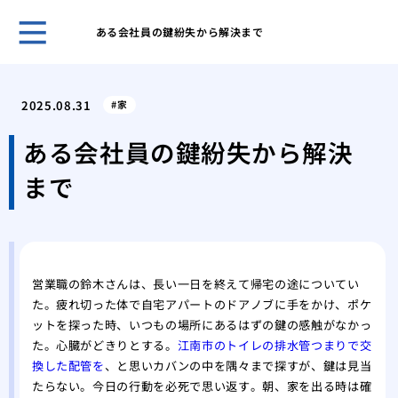
ある会社員の鍵紛失から解決まで
ホー
管理
2025.08.31
家
理由
プロ
ある会社員の鍵紛失から解決
に依
まで
場
私が
本当
車の
場と
営業職の鈴木さんは、長い一日を終えて帰宅の途についてい
カー
た。疲れ切った体で自宅アパートのドアノブに手をかけ、ポケ
る？
ットを探った時、いつもの場所にあるはずの鍵の感触がなかっ
経年
た。心臓がどきりとする。
江南市のトイレの排水管つまりで交
リン
換した配管を
、と思いカバンの中を隅々まで探すが、鍵は見当
私が
たらない。今日の行動を必死で思い返す。朝、家を出る時は確