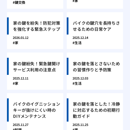
家
鍵交換
家の鍵を紛失！防犯対策
バイクの鍵穴を長持ちさ
を強化する緊急ステップ
せるための日常ケア
2026.01.12
2025.12.14
家
生活
家の鍵紛失！緊急鍵開け
家の鍵を落とさないため
サービス利用の注意点
の習慣作りと予防策
2025.12.11
2025.12.03
家
生活
バイクのイグニッション
家の鍵を落とした！冷静
キーが抜けにくい時の
に対応するための初期行
DIYメンテナンス
動ガイド
2025.11.27
2025.11.25
知識
家