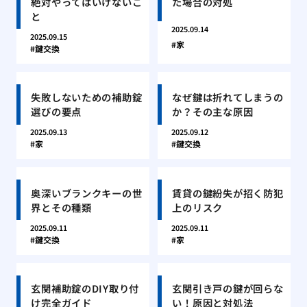
絶対やってはいけないこ
た場合の対処
と
2025.09.14
2025.09.15
家
鍵交換
失敗しないための補助錠
なぜ鍵は折れてしまうの
選びの要点
か？その主な原因
2025.09.13
2025.09.12
家
鍵交換
奥深いブランクキーの世
賃貸の鍵紛失が招く防犯
界とその種類
上のリスク
2025.09.11
2025.09.11
鍵交換
家
玄関補助錠のDIY取り付
玄関引き戸の鍵が回らな
け完全ガイド
い！原因と対処法