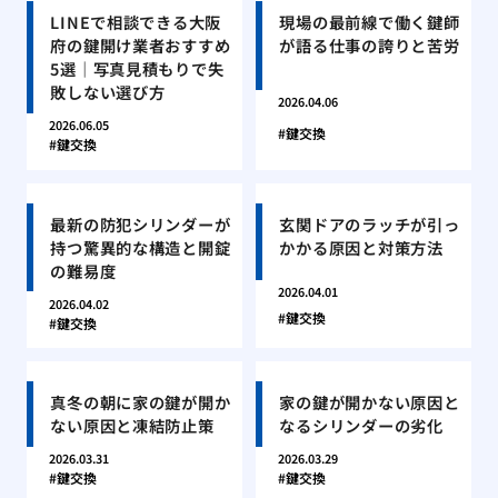
LINEで相談できる大阪
現場の最前線で働く鍵師
府の鍵開け業者おすすめ
が語る仕事の誇りと苦労
5選｜写真見積もりで失
敗しない選び方
2026.04.06
2026.06.05
鍵交換
鍵交換
最新の防犯シリンダーが
玄関ドアのラッチが引っ
持つ驚異的な構造と開錠
かかる原因と対策方法
の難易度
2026.04.01
2026.04.02
鍵交換
鍵交換
真冬の朝に家の鍵が開か
家の鍵が開かない原因と
ない原因と凍結防止策
なるシリンダーの劣化
2026.03.31
2026.03.29
鍵交換
鍵交換