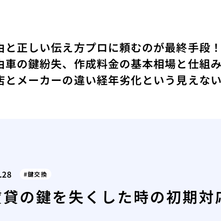
由と正しい伝え方
プロに頼むのが最終手段
由
車の鍵紛失、作成料金の基本相場と仕組
店とメーカーの違い
経年劣化という見えな
.28
鍵交換
賃貸の鍵を失くした時の初期対