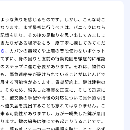
くような焦りを感じるものです。しかし、こんな時こ
となります。まず最初に行うべきは、パニックになら
の記憶を辿り、その後の足取りを思い出してみましょ
心当たりがある場所をもう一度丁寧に探してみてくだ
から
、カバンの奥深くや上着の普段使わないポケット
慌てずに、身の回りと直前の行動範囲を徹底的に確認
次のステップに進む必要があります。それは、物件の
ても、緊急連絡先が設けられていることがほとんどで
発展する可能性があります。賃貸契約上、鍵は建物の
す。そのため、紛失した事実を正直に、そして迅速に
とで、鍵交換の手配や今後の対応について具体的な指
番へ遺失届を提出することも忘れてはなりません。こ
が来る可能性がありますし、万が一紛失した鍵が悪用
なります。鍵の紛失は誰にでも起こりうることです。
です。落ち着いて一つ一つの手順を踏むことで、必ず