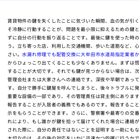
賃貸物件の鍵を失くしたことに気づいた瞬間、血の気が引
そ冷静に行動することが、問題を最小限に抑えるための鍵
ずに自分の行動を振り返ることです。最後に鍵を使った時
う。立ち寄った店、利用した交通機関、歩いた道筋など、
さい。
水漏れ修理でも配管交換に大牟田市水道局指定業者
からひょっこり出てくることも少なくありません。まずは
することが大切です。それでも鍵が見つからない場合は、
管理会社または大家さんへの連絡です。深夜や早朝であっ
す。自分で勝手に鍵屋を呼んでしまうと、後々トラブルに
重要な設備の一部であり、その管理責任は貸主側にありま
報告することが入居者の義務でもあるのです。報告するこ
示をもらうことができます。さらに、警察署や最寄りの交
れにより、もし誰かが鍵を拾って届けてくれた場合に連絡
された際に、自分の責任ではないことを証明する一助にも
大切なのは、その後の対応をいかに迅速かつ的確に行うか