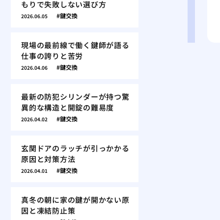
もりで失敗しない選び方
鍵交換
2026.06.05
現場の最前線で働く鍵師が語る
仕事の誇りと苦労
鍵交換
2026.04.06
最新の防犯シリンダーが持つ驚
異的な構造と開錠の難易度
鍵交換
2026.04.02
玄関ドアのラッチが引っかかる
原因と対策方法
鍵交換
2026.04.01
真冬の朝に家の鍵が開かない原
因と凍結防止策